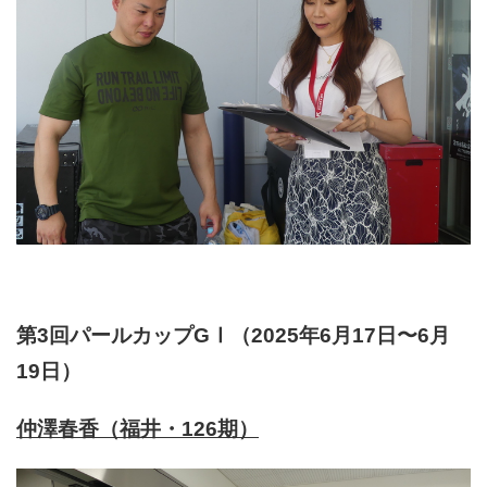
第3回パールカップGⅠ（2025年6月17日〜6月
19日）
仲澤春香（福井・126期）