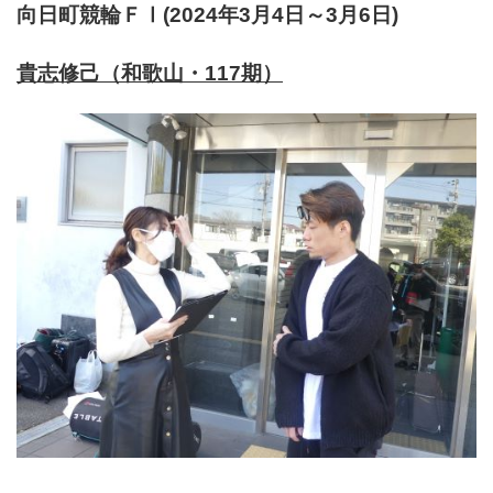
向日町競輪ＦⅠ
(2024年3月4日～3月6日)
貴志修己（和歌山・117期）