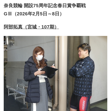
奈良競輪 開設75周年記念春日賞争覇戦
GⅢ
（2026年2月5日～8日）
阿部拓真（宮城・107期）