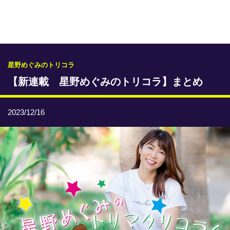
専門紙ライブラリー
発行予定表
レース情報
星野めぐみのトリコラ
【新連載 星野めぐみのトリコラ】まとめ
本日のおすすめレース
年間開催予定表
2023/12/16
トリマクリオリジナル予想
トリマクリコラム
お知らせ
番記者とくダネ！
選手ランキング