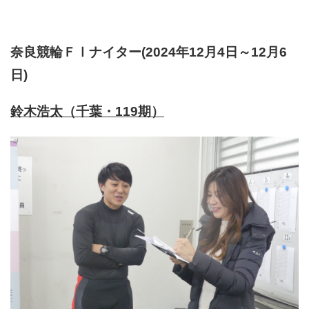
奈良競輪ＦⅠナイター
(2024年12月4日～12月6
日)
鈴木浩太（千葉・119期）