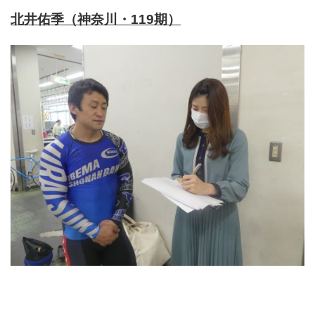
北井佑季（神奈川・119期）