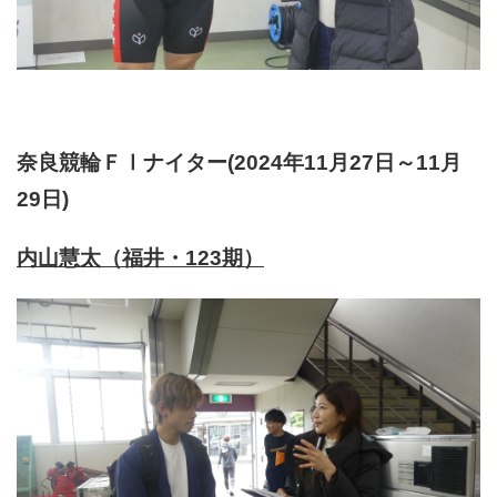
奈良競輪ＦⅠナイター
(2024年11月27日～11月
29日)
内山慧太（福井・123期）