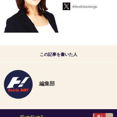
この記事を書いた人
編集部
グレードレース