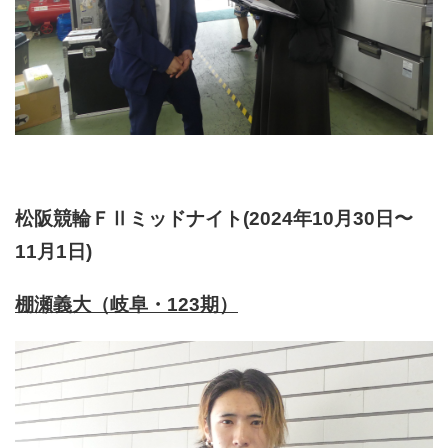
松阪競輪ＦⅡミッドナイト
(2024年10月30日〜
11月1日)
棚瀬義大（岐阜・123期）