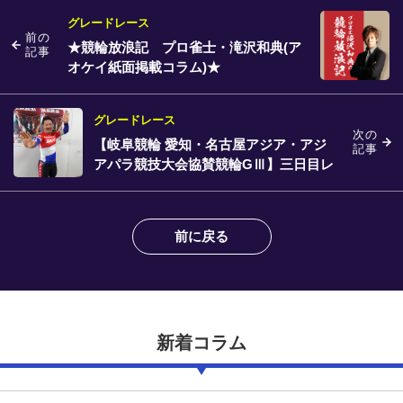
グレードレース
前の
★競輪放浪記 プロ雀士・滝沢和典(ア
記事
オケイ紙面掲載コラム)★
グレードレース
次の
【岐阜競輪 愛知・名古屋アジア・アジ
記事
アパラ競技大会協賛競輪GⅢ】三日目レ
ースを終えて
前に戻る
新着コラム