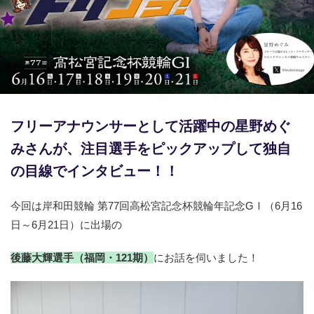
競輪場ガイド
記者紹介
フリーアナウンサーとして活躍中の星野めぐ
運営会社概要
みさんが、注目選手をピックアップして独自
ご意見をお聞かせください
の目線でインタビュー！！
お問い合わせ
今回は岸和田競輪 第77回高松宮記念杯競輪年記念GⅠ（6月16
支払い方法、ポイント利用規約
日～6月21日）に出場の
車券は20歳になってから・のめり込む不安のある方のご相
後藤大輝選手（福岡・121期
）
にお話を伺いました！
談
よくある質問