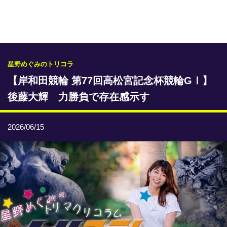
専門紙ライブラリー
発行予定表
レース情報
星野めぐみのトリコラ
【岸和田競輪 第77回高松宮記念杯競輪GⅠ】
本日のおすすめレース
後藤大輝 力勝負で存在感示す
年間開催予定表
トリマクリオリジナル予想
2026/06/15
トリマクリコラム
お知らせ
番記者とくダネ！
選手ランキング