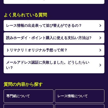
競輪場ガイド
記者紹介
よく見られている質問
レース情報の出走表って並び替えができるの？
読みホーダイ・ポイント購入に使える支払い方法は?
運営会社概要
トリマクリ！オリジナル予想って何？
ご意見をお聞かせください
メールアドレス認証に失敗しました。どうしたらい
お問い合わせ
い？
支払い方法、ポイント利用規約
車券は20歳になってから・のめり込む不安のある方のご相
質問の内容から探す
談
専門紙について
レース情報について
よくある質問