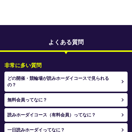
専門紙ライブラリー
発行予定表
レース情報
よくある質問
本日のおすすめレース
年間開催予定表
非常に多い質問
トリマクリオリジナル予想
どの開催・競輪場が読みホーダイコースで見られる
の？
トリマクリコラム
お知らせ
無料会員ってなに？
番記者とくダネ！
読みホーダイコース（有料会員）ってなに？
選手ランキング
一日読みホーダイってなに？