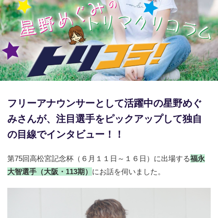
競輪場ガイド
記者紹介
運営会社概要
フリーアナウンサーとして活躍中の星野めぐ
ご意見をお聞かせください
みさんが、注目選手をピックアップして独自
お問い合わせ
の目線でインタビュー！！
支払い方法、ポイント利用規約
第75回高松宮記念杯（６月１１日～１６日）に出場する
福永
車券は20歳になってから・のめり込む不安のある方のご相
大智
選手
（
大阪・113期
）
にお話を伺いました。
談
よくある質問