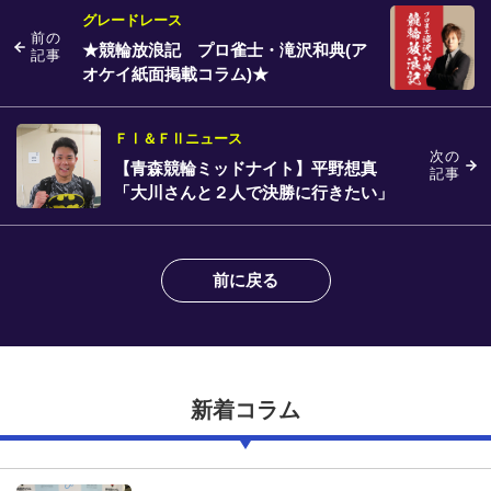
グレードレース
前の
★競輪放浪記 プロ雀士・滝沢和典(ア
記事
オケイ紙面掲載コラム)★
ＦⅠ＆ＦⅡニュース
次の
【青森競輪ミッドナイト】平野想真
記事
「大川さんと２人で決勝に行きたい」
前に戻る
新着コラム