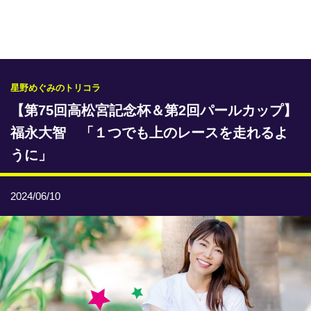
専門紙ライブラリー
発行予定表
レース情報
星野めぐみのトリコラ
【第75回高松宮記念杯＆第2回パールカップ】
本日のおすすめレース
福永大智 「１つでも上のレースを走れるよ
年間開催予定表
うに」
トリマクリオリジナル予想
2024/06/10
トリマクリコラム
お知らせ
番記者とくダネ！
選手ランキング