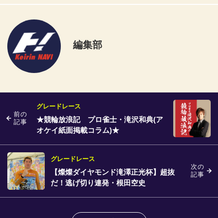
編集部
グレードレース
前の
★競輪放浪記 プロ雀士・滝沢和典(ア
記事
オケイ紙面掲載コラム)★
グレードレース
次の
【燦燦ダイヤモンド滝澤正光杯】超抜
記事
だ！逃げ切り連発・根田空史