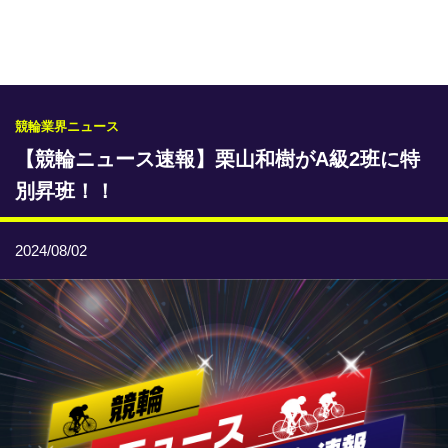
専門紙ライブラリー
発行予定表
レース情報
競輪業界ニュース
【競輪ニュース速報】栗山和樹がA級2班に特
本日のおすすめレース
別昇班！！
年間開催予定表
トリマクリオリジナル予想
2024/08/02
トリマクリコラム
お知らせ
番記者とくダネ！
選手ランキング