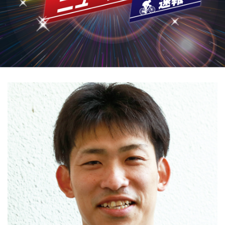
競輪場ガイド
記者紹介
運営会社概要
ご意見をお聞かせください
お問い合わせ
支払い方法、ポイント利用規約
車券は20歳になってから・のめり込む不安のある方のご相
談
よくある質問