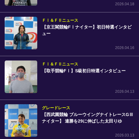
2026.04.18
ＦⅠ＆ＦⅡニュース
【京王閣競輪FⅠナイター】初日特選インタビ
ュー
2026.04.16
ＦⅠ＆ＦⅡニュース
【取手競輪FⅠ】S級初日特選インタビュー
2026.04.13
グレードレース
【西武園競輪 ブルーウイングナイトレースGⅢ
ナイター】 連勝を29に伸ばした太田りゆ
2026.03.13