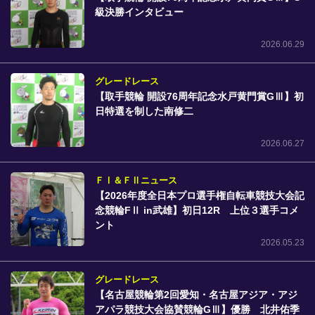
級決勝インタビュー
2026.06.29
グレードレース
【取手競輪 開設76周年記念水戸黄門賞GⅢ】初
日特選を制した南修二
2026.06.27
ＦⅠ＆ＦⅡニュース
【2026年度全日本プロ選手権自転車競技大会記
念競輪FⅡ in武雄】初日12R 上位３選手コメ
ント
2026.05.23
グレードレース
【名古屋競輪第2回愛知・名古屋アジア・アジ
アパラ競技大会協賛競輪GⅢ】優勝 北井佑季