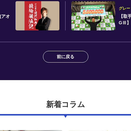
グレー
(アオ
【取手
GⅢ
着
前に戻る
新着コラム