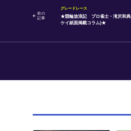
グレードレース
前の
★競輪放浪記 プロ雀士・滝沢和典
記事
ケイ紙面掲載コラム)★