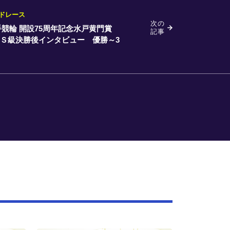
ドレース
次の
競輪 開設75周年記念水戸黄門賞
記事
】Ｓ級決勝後インタビュー 優勝～3