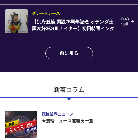
グレードレース
次の
【別府競輪 開設75周年記念 オランダ王
記事
国友好杯GⅢナイター】初日特選インタ
ビュー
前に戻る
新着コラム
競輪業界ニュース
★競輪ニュース速報★一覧