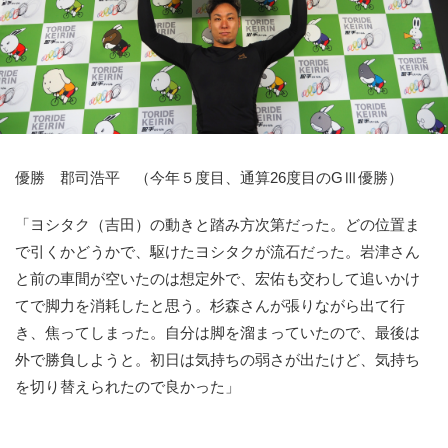
競輪場ガイド
記者紹介
優勝 郡司浩平 （今年５度目、通算26度目のGⅢ優勝）
運営会社概要
「ヨシタク（吉田）の動きと踏み方次第だった。どの位置ま
ご意見をお聞かせください
で引くかどうかで、駆けたヨシタクが流石だった。岩津さん
お問い合わせ
と前の車間が空いたのは想定外で、宏佑も交わして追いかけ
支払い方法、ポイント利用規約
てで脚力を消耗したと思う。杉森さんが張りながら出て行
き、焦ってしまった。自分は脚を溜まっていたので、最後は
車券は20歳になってから・のめり込む不安のある方のご相
外で勝負しようと。初日は気持ちの弱さが出たけど、気持ち
談
を切り替えられたので良かった」
よくある質問