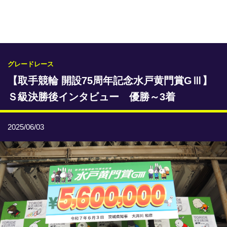
専門紙ライブラリー
発行予定表
レース情報
グレードレース
【取手競輪 開設75周年記念水戸黄門賞GⅢ】
本日のおすすめレース
Ｓ級決勝後インタビュー 優勝～3着
年間開催予定表
トリマクリオリジナル予想
2025/06/03
トリマクリコラム
お知らせ
番記者とくダネ！
選手ランキング