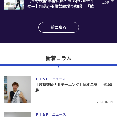
【玉野競輪 車輪疾駆の風々杯GⅢナイ
記事
ター】粗品が玉野競輪場で熱唱！「競
輪も最高だぜ～」
前に戻る
新着コラム
ＦⅠ＆ＦⅡニュース
【岐阜競輪ＦⅡモーニング】岡本二菜 祝100
勝
2026.07.19
ＦⅠ＆ＦⅡニュース