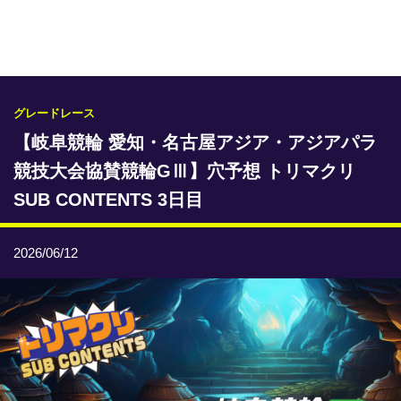
専門紙ライブラリー
発行予定表
レース情報
グレードレース
【岐阜競輪 愛知・名古屋アジア・アジアパラ
本日のおすすめレース
競技大会協賛競輪GⅢ】穴予想 トリマクリ
年間開催予定表
SUB CONTENTS 3日目
トリマクリオリジナル予想
2026/06/12
トリマクリコラム
お知らせ
番記者とくダネ！
選手ランキング