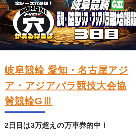
競輪場ガイド
記者紹介
運営会社概要
岐阜競輪 愛知・名古屋アジ
ご意見をお聞かせください
お問い合わせ
ア・アジアパラ競技大会協
支払い方法、ポイント利用規約
賛競輪GⅢ
車券は20歳になってから・のめり込む不安のある方のご相
談
よくある質問
2日目は3万超えの万車券的中！