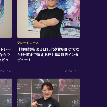
グレードレース
イトレー
【前橋競輪 まえばし七夕賞GⅢ CTCな
ならウ
ら3分前まで買える杯】S級特選インタ
タビュ
ビュー！
26.07.22
2026.07.10