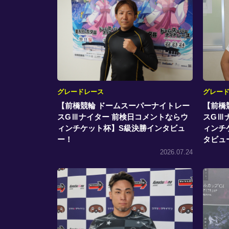
グレードレース
グレー
【前橋競輪 ドームスーパーナイトレー
【前橋
スGⅢナイター 前検日コメントならウ
スGⅢ
ィンチケット杯】S級決勝インタビュ
ィンチ
ー！
タビュ
2026.07.24