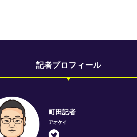
記者プロフィール
町田記者
アオケイ