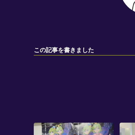
この記事を書きました