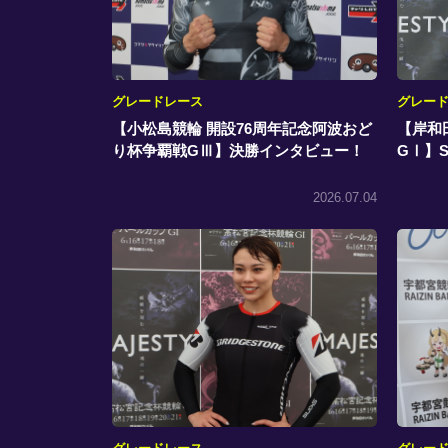
グレードレース
グレー
【小松島競輪 開設76周年記念阿波おど
【岸和
り杯争覇戦GⅢ】決勝インタビュー！
GⅠ】
2026.07.04