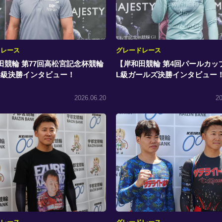
ドレース
グレードレース
田競輪 第77回高松宮記念杯競輪
【岸和田競輪 第4回パールカッ
S級決勝インタビュー！
L級ガールズ決勝インタビュー
2026.06.20
20