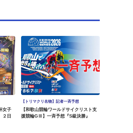
【トリマクリ名物】記者一斉予想
杯女子
【和歌山競輪ワールドサイクリスト支
】２日
援競輪GⅢ】一斉予想『S級決勝』