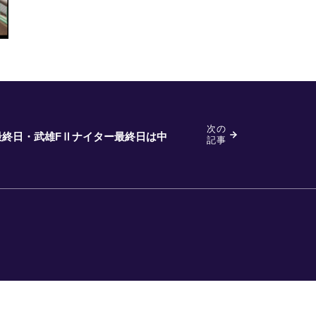
次の
グ最終日・武雄FⅡナイター最終日は中
記事