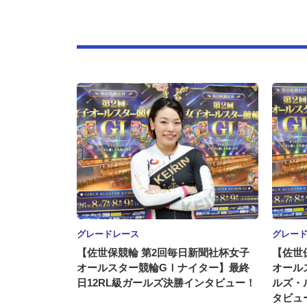
グレードレース
グレー
【佐世保競輪 第2回毎日新聞社杯女子
【佐世
オールスター競輪GⅠナイター】最終
オール
日12RL級ガールズ決勝インタビュー！
ルズ・
タビュ