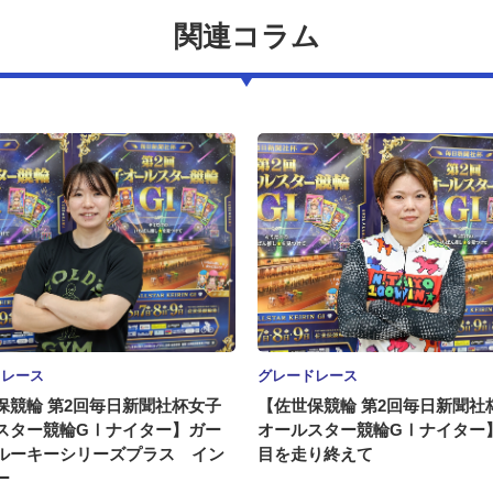
関連コラム
ドレース
グレードレース
保競輪 第2回毎日新聞社杯女子
【佐世保競輪 第2回毎日新聞社
スター競輪GⅠナイター】ガー
オールスター競輪GⅠナイター
ルーキーシリーズプラス イン
目を走り終えて
ー