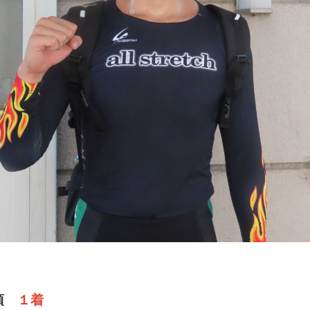
伊須
１着