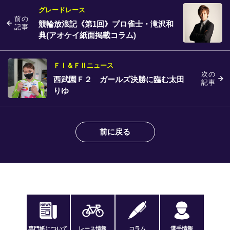
グレードレース
前の
競輪放浪記《第1回》プロ雀士・滝沢和
記事
典(アオケイ紙面掲載コラム)
ＦⅠ＆ＦⅡニュース
次の
西武園Ｆ２ ガールズ決勝に臨む太田
記事
りゆ
前に戻る
専門紙について
レース情報
コラム
選手情報