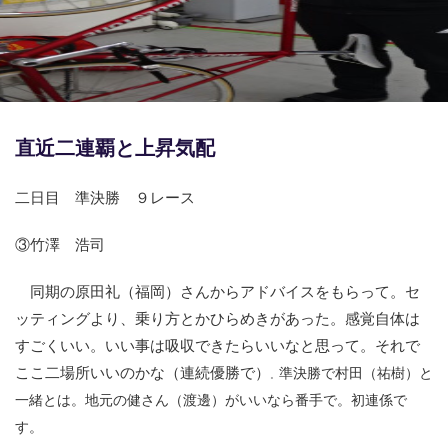
競輪場ガイド
記者紹介
直近二連覇と上昇気配
運営会社概要
二日目 準決勝 ９レース
ご意見をお聞かせください
③竹澤 浩司
お問い合わせ
同期の原田礼（福岡）さんからアドバイスをもらって。セ
支払い方法、ポイント利用規約
ッティングより、乗り方とかひらめきがあった。感覚自体は
車券は20歳になってから・のめり込む不安のある方のご相
すごくいい。いい事は吸収できたらいいなと思って。それで
談
ここ二場所いいのかな（連続優勝で）
準決勝で村田（祐樹）と
。
一緒とは。地元の健さん（渡邊）がいいなら番手で。初連係で
よくある質問
す。