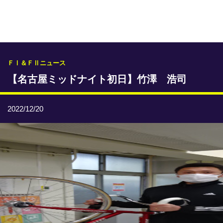
専門紙ライブラリー
発行予定表
レース情報
ＦⅠ＆ＦⅡニュース
【名古屋ミッドナイト初日】竹澤 浩司
本日のおすすめレース
年間開催予定表
2022/12/20
トリマクリオリジナル予想
トリマクリコラム
お知らせ
番記者とくダネ！
選手ランキング