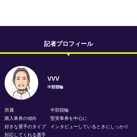
専門紙ライブラリー
発行予定表
レース情報
記者プロフィール
本日のおすすめレース
年間開催予定表
トリマクリオリジナル予想
VVV
中部競輪
トリマクリコラム
お知らせ
所属 中部競輪
番記者とくダネ！
購入車券の傾向 堅実車券を中心に
好きな選手のタイプ インタビューしているときにしっかり
選手ランキング
対応してくれる選手