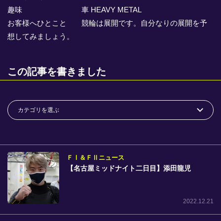
競輪場ガイド
趣味 車 HEAVY METAL
お客様へひとこと 競輪は展開です。自分なりの展開を予
記者紹介
想してみましょう。
この記事を書きました
運営会社概要
ご意見をお聞かせください
お問い合わせ
支払い方法、ポイント利用規約
ＦⅠ＆ＦⅡニュース
車券は20歳になってから・のめり込む不安のある方のご相
【名古屋ミッドナイト二日目】添田龍児
談
よくある質問
2022.12.21