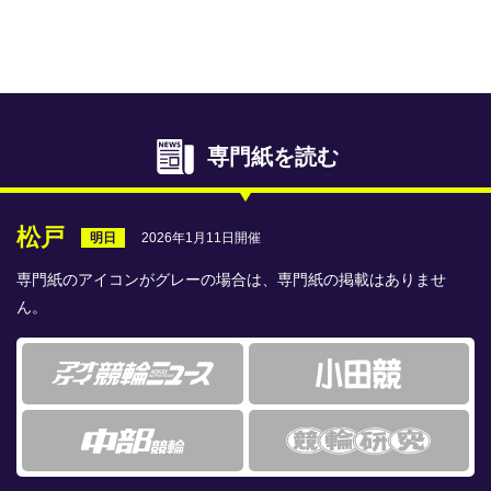
専門紙ライブラリー
発行予定表
レース情報
専門紙を読む
本日のおすすめレース
年間開催予定表
松戸
2026年1月11日開催
明日
トリマクリオリジナル予想
専門紙のアイコンがグレーの場合は、専門紙の掲載はありませ
ん。
トリマクリコラム
お知らせ
番記者とくダネ！
選手ランキング