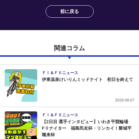
競輪場ガイド
前に戻る
記者紹介
関連コラム
運営会社概要
ご意見をお聞かせください
ＦⅠ＆ＦⅡニュース
伊東温泉けいりんミッドナイト 初日を終えて
お問い合わせ
支払い方法、ポイント利用規約
2026.08.07
車券は20歳になってから・のめり込む不安のある方のご相
談
ＦⅠ＆ＦⅡニュース
【2日目 選手インタビュー】いわき平競輪場
よくある質問
FⅡナイター 福島民友杯・リンカイ！磐城平
颯来杯