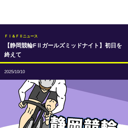
専門紙ライブラリー
発行予定表
レース情報
ＦⅠ＆ＦⅡニュース
【静岡競輪FⅡガールズミッドナイト】初日を
本日のおすすめレース
終えて
年間開催予定表
トリマクリオリジナル予想
2025/10/10
トリマクリコラム
お知らせ
番記者とくダネ！
選手ランキング