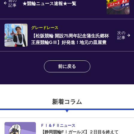
前の
★競輪ニュース速報★一覧
記事
グレードレース
次の
【松阪競輪 開設75周年記念蒲生氏郷杯
記事
王座競輪GⅢ】好発進！地元の皿屋豊
前に戻る
新着コラム
ＦⅠ＆ＦⅡニュース
【静岡競輪FⅠガールズ】２日目を終えて