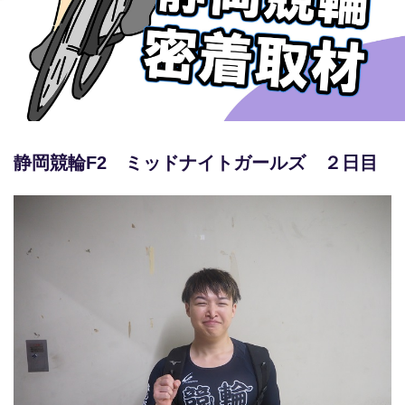
競輪場ガイド
記者紹介
静岡競輪F2 ミッドナイトガールズ ２日目
運営会社概要
ご意見をお聞かせください
お問い合わせ
支払い方法、ポイント利用規約
車券は20歳になってから・のめり込む不安のある方のご相
談
よくある質問