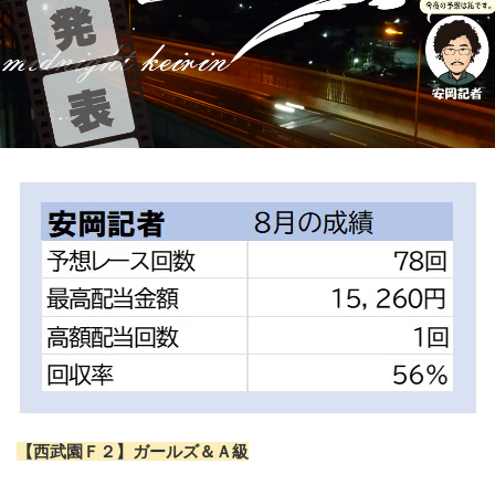
競輪場ガイド
記者紹介
運営会社概要
ご意見をお聞かせください
お問い合わせ
支払い方法、ポイント利用規約
車券は20歳になってから・のめり込む不安のある方のご相
談
よくある質問
【西武園Ｆ２】ガールズ＆Ａ級