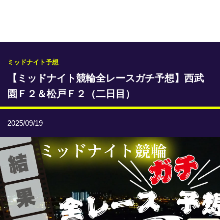
専門紙ライブラリー
発行予定表
レース情報
ミッドナイト予想
【ミッドナイト競輪全レースガチ予想】西武
本日のおすすめレース
園Ｆ２＆松戸Ｆ２（二日目）
年間開催予定表
トリマクリオリジナル予想
2025/09/19
トリマクリコラム
お知らせ
番記者とくダネ！
選手ランキング