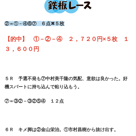
②＝①－④⑥⑦
６点✖５枚
【的中】 ①－②－④ ２，７２０円×５枚 １
３，６００円
５Ｒ 予選不発も⑦中村美千隆の気配、意欲は良かった。好
機スパートに持ち込んで粘り込もう。
⑦＝③②－③②⑤④ １２点
６Ｒ キメ脚は②金山栄治。①市村昌樹から抜け出す。