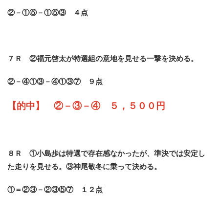
②－①⑤－①⑤③ ４点
７Ｒ ②福元啓太が特選組の意地を見せる一撃を決める。
②－④①③－④①③⑦ ９点
【的中】 ②－③－④ ５，５００円
８Ｒ ①小島歩は特選で存在感なかったが、準決では安定し
た走りを見せる。③神尾敬冬に乗って決める。
①＝②③－②③⑤⑦ １２点