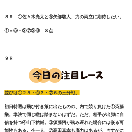
８Ｒ ①佐々木亮太と⑤矢部駿人、力の両立に期待したい。
①＝⑤－②⑦③⑥ ８点
９Ｒ
並びは①２５・④３・⑦６の三分戦。
初日特選は飛び付き策に出たものの、内で競り負けた①斉藤
樂。準決で同じ轍は踏まないはずだ。ただ、相手が出脚に自
信を持つ④山下祐輔。③須藤悟が踏み遅れた場合には嵌る可
能性もある。今一人、⑦高田真幸も底力はあるが、さすがに