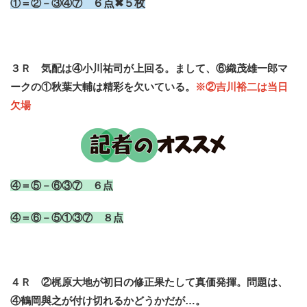
①＝②－③④⑦
６点✖５枚
３Ｒ 気配は④小川祐司が上回る。まして、⑥織茂雄一郎マ
ークの①秋葉大輔は精彩を欠いている。
※②吉川裕二は当日
欠場
④＝⑤－⑥③⑦ ６点
④＝⑥－⑤①③⑦ ８点
４Ｒ ②梶原大地が初日の修正果たして真価発揮。問題は、
④鶴岡與之が付け切れるかどうかだが…。