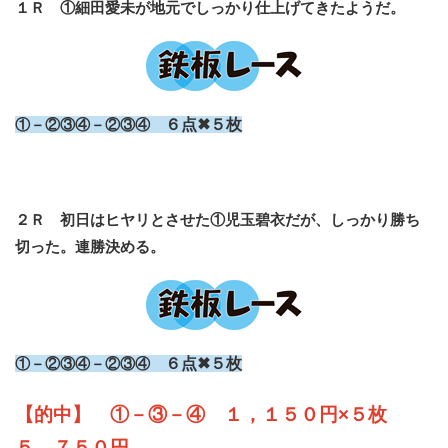
１Ｒ ①細田愛未が地元でしっかり仕上げてきたようだ。
①－②③④－②③④
６点✖５枚
２Ｒ 初日はヒヤリとさせた①児玉碧衣だが、しっかり勝ち
切った。連勝決める。
①－②③④－②③④
６点✖５枚
【的中】 ①－③－④ １，１５０円×５枚
５，７５０円