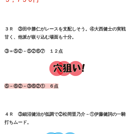
３Ｒ ③田中勝仁がレースを支配しそう。④大西健士の実戦
甘く、他派が嵌り込む場面も十分。
③＝⑤②－⑤②⑥⑦ １２点
⑤－⑥②－③⑥②① ６点
４Ｒ ③細沼健治が低調で②松岡晋乃介－①伊藤健詞の一騎
打ちムード。