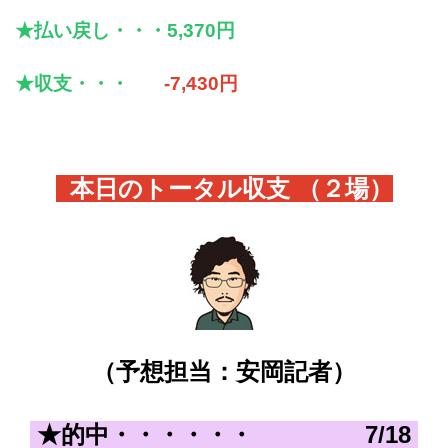
★払い戻し・・・5,370円
★収支・・・
-7,430
円
本日のトータル収支 （２
場）
（予想担当：安岡記者）
★的中・・・・・・
7
/18