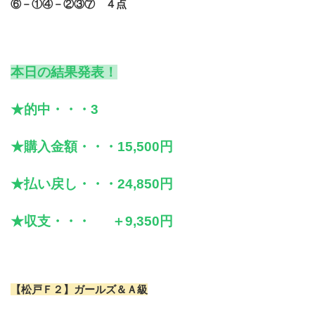
⑥－①④－②③⑦ ４点
本日の結果発表！
★的中・・・3
★購入金額・・・15,500円
★払い戻し・・・24,850円
★収支・・・
＋9,350
円
【松戸Ｆ２】ガールズ＆Ａ級