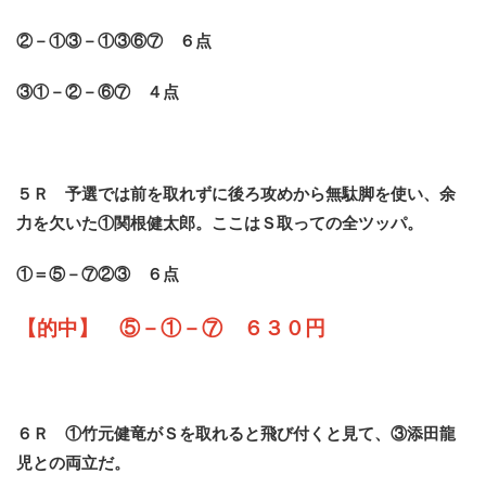
②－①③－①③⑥⑦ ６点
③①－②－⑥⑦ ４点
５Ｒ 予選では前を取れずに後ろ攻めから無駄脚を使い、余
力を欠いた①関根健太郎。ここはＳ取っての全ツッパ。
①＝⑤－⑦②③ ６点
【的中】 ⑤－①－⑦ ６３０円
６Ｒ ①竹元健竜がＳを取れると飛び付くと見て、③添田龍
児との両立だ。