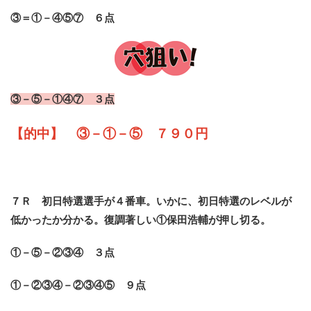
③＝①－④⑤⑦ ６点
③－⑤－①④⑦ ３点
【的中】 ③－①－⑤ ７９０円
７Ｒ 初日特選選手が４番車。いかに、初日特選のレベルが
低かったか分かる。復調著しい①保田浩輔が押し切る。
①－⑤－②③④ ３点
①－②③④－②③④⑤ ９点