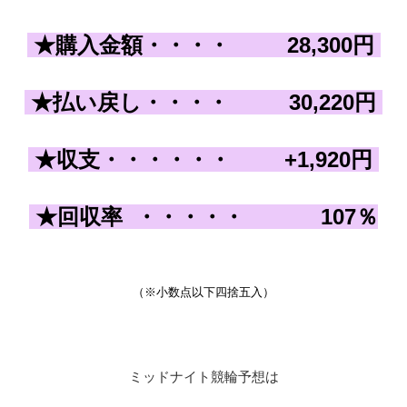
★購入金額・・・
・
28,300
円
★払い戻し
・・・
・
30,220
円
★収支
・・・
・・・
+1,920
円
★回収率
・・・・・
107
％
（※小数点以下四捨五入）
ミッドナイト競輪予想は