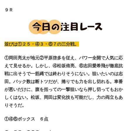
９Ｒ
並びは①２５・④３・⑥７の三分戦。
①岡田亮太が地元②平原啓多を従え、パワー全開で人気に応
えて見せるか。しかし、④松坂侑亮、⑥志田愛希飛が徹底抗
戦に出そうで一筋縄では終わりそうにない。狙いたいのは志
田。バック数は断トツだが、捲りでも力を出し切れる。車番
が悪いだけに、腹を括っての一撃狙いなら押し切ってもおか
しくはない。松坂、岡田は変化技も可能だし、力の両立もあ
りそうだ。
①④⑥ボックス ６点