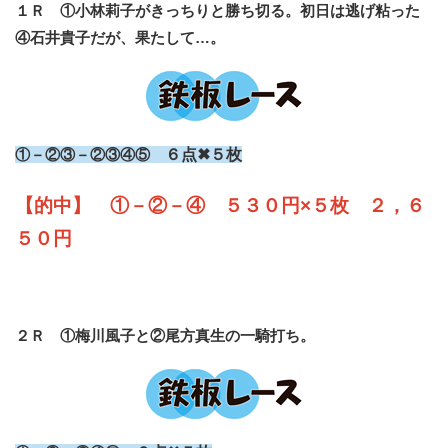
１Ｒ ①小林莉子がきっちりと勝ち切る。初日は逃げ粘った
④石井貴子だが、果たして…。
①－②③－②③④⑤
６点✖５枚
【的中】 ①－②－④ ５３０円×５枚 ２，６
５０円
２Ｒ ①梅川風子と②尾方真生の一騎打ち。