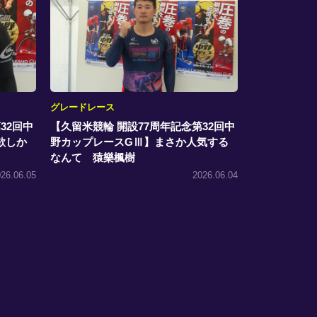
グレードレース
32回中
【久留米競輪 開設77周年記念第32回中
欲しか
野カップレースGⅢ】まさか人気する
なんて 猿樂楓樹
26.06.05
2026.06.04