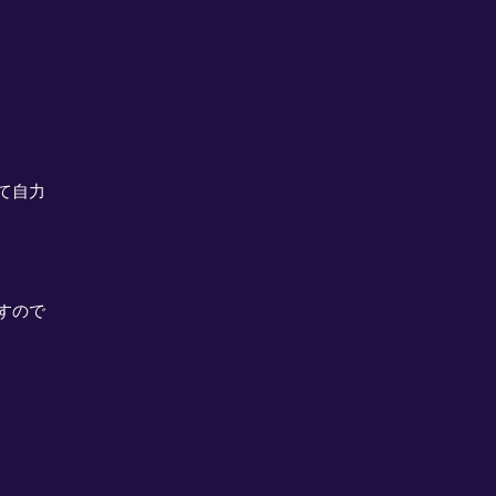
て自力
すので