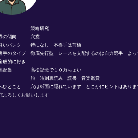
属 競輪研究
車券の傾向 穴党
良いバンク 特になし 不得手は前橋
選手のタイプ 徹底先行型 レースを支配するのは自力選手 よっ
全般的に好き
最高配当 高松記念で１０万ちょい
 旅 時刻表読み 読書 音楽鑑賞
へひとこと 穴は紙面に隠れています どこかにヒントはありま
究よろしくお願いします