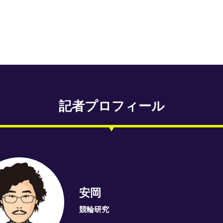
記者プロフィール
安岡
競輪研究