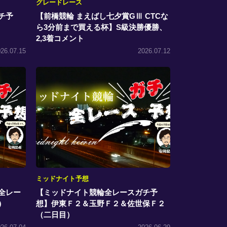
グレードレース
チ予
【前橋競輪 まえばし七夕賞GⅢ CTCな
ら3分前まで買える杯】S級決勝優勝、
2,3着コメント
26.07.15
2026.07.12
ミッドナイト予想
全レー
【ミッドナイト競輪全レースガチ予
）
想】伊東Ｆ２＆玉野Ｆ２＆佐世保Ｆ２
（二日目）