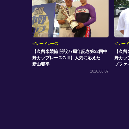
グレードレース
グレー
【久留米競輪 開設77周年記念第32回中
【久留
野カップレースGⅢ】人気に応えた
野カッ
新山響平
プファ
2026.06.07