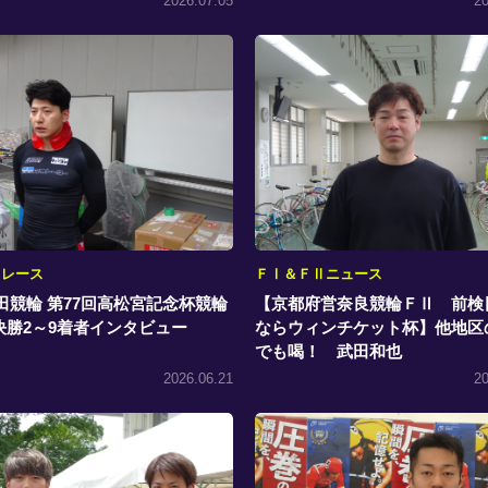
2026.07.05
20
ドレース
ＦⅠ＆ＦⅡニュース
田競輪 第77回高松宮記念杯競輪
【京都府営奈良競輪ＦⅡ 前検
決勝2～9着者インタビュー
ならウィンチケット杯】他地区
でも喝！ 武田和也
2026.06.21
20