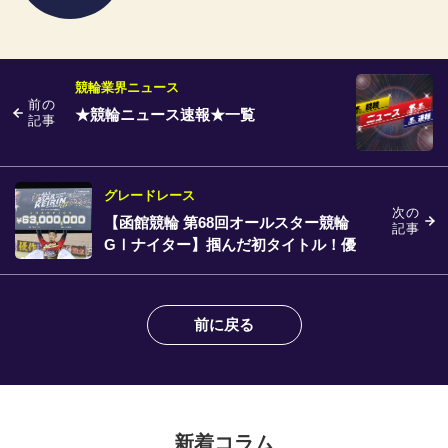
競輪業界ニュース
前の
★競輪ニュース速報★一覧
記事
グレードレース
次の
【函館競輪 第68回オールスター競輪
記事
GⅠナイター】掴んだ初タイトル！優
勝・寺崎浩平「最初で最後のチャンス
と思って」
前に戻る
新着コラム