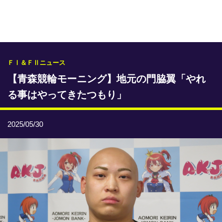
専門紙ライブラリー
発行予定表
レース情報
ＦⅠ＆ＦⅡニュース
【青森競輪モーニング】地元の門脇翼「やれ
本日のおすすめレース
る事はやってきたつもり」
年間開催予定表
トリマクリオリジナル予想
2025/05/30
トリマクリコラム
お知らせ
番記者とくダネ！
選手ランキング