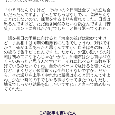
うだったのかを聞いてみた。
「中８日なんですけど、その中の２日間は全プロの立ち会
いだったんですよ。ずっと立ちっぱなしで…。普段そんな
ことはしないので、練習をするよりも疲れました。日当は
出るんですけど、ただ働き同然みたいな額なんですよ（苦
笑）。ホントに疲れただけでした」と振り返ってくれた。
話を初日の予選に向けると「埼京の並びは微妙ですけ
ど、まあ相手は同期の船瀬君になるでしょうね。対戦です
か？ 確か１回あったと思うんですが、自分はその時、人
の後ろで番手だったんですよ。だから、お互い動いての対
戦は初めてになるんじゃないかな。船瀬君は少し前は87点
くらいあったと思うんですけど、それに比べると点数を下
げているみたいですね。自分のペースで駆けると強いんだ
けど、まくりとか位置取りは全然じゃないですか。だか
ら、その辺りを上手くやれれば勝機はあると思うんですよ
ね。少ない時間の中でもやる事はやってきたつもりだし、
地元でしっかり結果を出したいですね」と言って締め括っ
てくれた。
この記事を書いた人