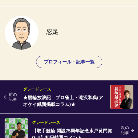
忍足
プロフィール・記事一覧
グレードレース
前の
★競輪放浪記 プロ雀士・滝沢和典(ア
記事
オケイ紙面掲載コラム)★
グレードレース
次の
【取手競輪 開設75周年記念水戸黄門賞
記事
GⅢ】初日特選コメント