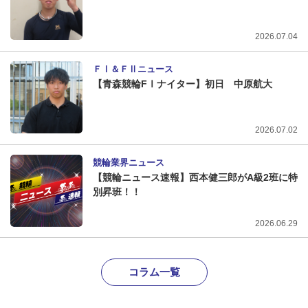
2026.07.04
ＦⅠ＆ＦⅡニュース
【青森競輪FⅠナイター】初日 中原航大
2026.07.02
競輪業界ニュース
【競輪ニュース速報】西本健三郎がA級2班に特
別昇班！！
2026.06.29
コラム一覧