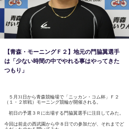
競輪場ガイド
記者紹介
【青森・モーニングＦ２】地元の門脇翼選手
運営会社概要
は「少ない時間の中でやれる事はやってきた
ご意見をお聞かせください
つもり」
お問い合わせ
支払い方法、ポイント利用規約
５月31日から青森競輪場で「ニッカン・コム杯」Ｆ２
車券は20歳になってから・のめり込む不安のある方のご相
（１・２班戦）モーニング競輪が開催される。
談
初日の予選３Ｒに出場する門脇翼選手に注目してみた。
よくある質問
今回は前走の西武園から中８日での参加だが、それまでど