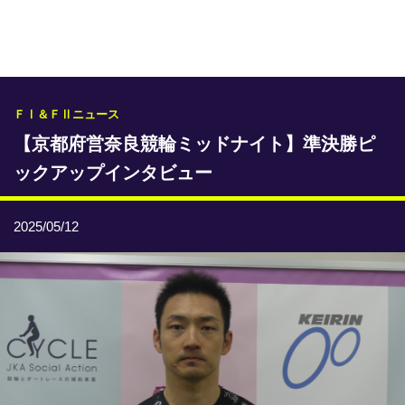
専門紙ライブラリー
発行予定表
レース情報
ＦⅠ＆ＦⅡニュース
【京都府営奈良競輪ミッドナイト】準決勝ピ
本日のおすすめレース
ックアップインタビュー
年間開催予定表
トリマクリオリジナル予想
2025/05/12
トリマクリコラム
お知らせ
番記者とくダネ！
選手ランキング