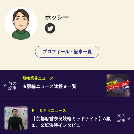
ホッシー
プロフィール・記事一覧
競輪業界ニュース
前の
★競輪ニュース速報★一覧
記事
ＦⅠ＆ＦⅡニュース
次の
【京都府営奈良競輪ミッドナイト】A級
記事
１、２班決勝インタビュー