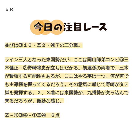
５Ｒ
並びは③１６・⑤２・④７の三分戦。
ライン三人となった東国勢だが、ここは岡山師弟コンビ⑤三
木健正－②野崎将史が立ちはだかる。初連係の両者で、三木
が緊張する可能性もあるが、ここはやる事は一つ。何が何で
も主導権を握ってくるだろう。その意気に感じて野崎がタテ
脚を発揮する。２、３着には東国勢か、九州勢が突っ込んで
来るだろうが、微妙な感じ。
②－①③④－①③④ ６点