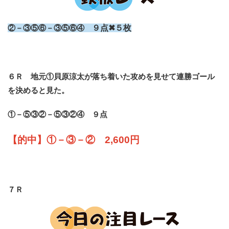
②－③⑤⑥－③⑤⑥④
９点✖５枚
６Ｒ 地元①貝原涼太が落ち着いた攻めを見せて連勝ゴール
を決めると見た。
①－⑤③②－⑤③②④ ９点
【的中】①－③－② 2,600円
７Ｒ