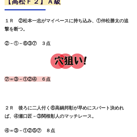
【高松Ｆ２】Ａ級
１Ｒ ②松本一志がマイペースに持ち込み、①仲松勝太の追
撃を断つ。
②－①－⑥③⑦ ３点
⑦＝③－①②④ ６点
２Ｒ 後ろに二人付く⑥高鍋邦彰が早めにスパート決めれ
ば、④瀬口匠－③関根彰人のマッチレース。
④＝③－①②⑤⑦ ８点