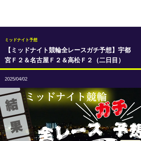
専門紙ライブラリー
発行予定表
レース情報
ミッドナイト予想
【ミッドナイト競輪全レースガチ予想】宇都
本日のおすすめレース
宮Ｆ２＆名古屋Ｆ２＆高松Ｆ２（二日目）
年間開催予定表
トリマクリオリジナル予想
2025/04/02
トリマクリコラム
お知らせ
番記者とくダネ！
選手ランキング