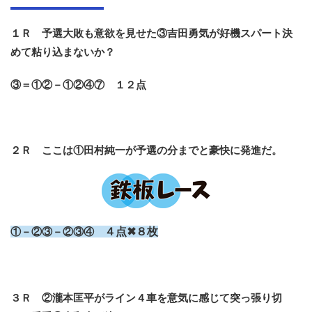
１Ｒ 予選大敗も意欲を見せた③吉田勇気が好機スパート決
めて粘り込まないか？
③＝①②－①②④⑦ １２点
２Ｒ ここは①田村純一が予選の分までと豪快に発進だ。
①－②③－②③④
４点✖８枚
３Ｒ ②瀧本匡平がライン４車を意気に感じて突っ張り切