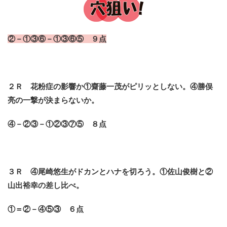
②－①③⑥－①③⑥⑤ ９点
２Ｒ 花粉症の影響か①齋藤一茂がピリッとしない。④勝俣
亮の一撃が決まらないか。
④－②③－①②③⑦⑤ ８点
３Ｒ ④尾崎悠生がドカンとハナを切ろう。①佐山俊樹と②
山出裕幸の差し比べ。
①＝②－④⑤③ ６点