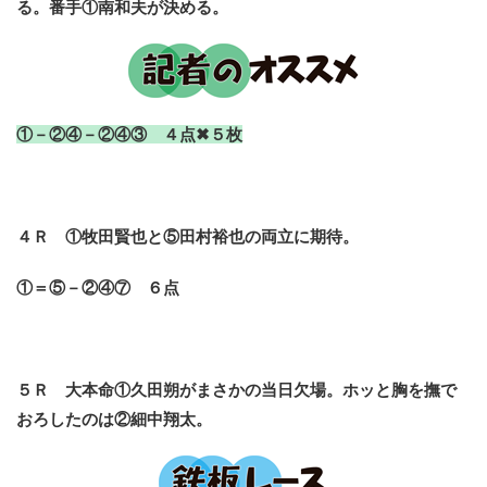
る。番手①南和夫が決める。
①－②④－②④③ ４点✖５枚
４Ｒ ①牧田賢也と⑤田村裕也の両立に期待。
①＝⑤－②④⑦ ６点
５Ｒ 大本命①久田朔がまさかの当日欠場。ホッと胸を撫で
おろしたのは②細中翔太。