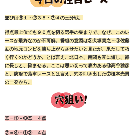
並びは⑥１・②３５・⑦４の三分戦。
得点最上位でも９０点を切る選手の集まりで、なぜ、このレ
ースが最終なのか不可解。番組の意図は②犬塚貴之－③佐藤
亙の地元コンビを勝ち上がらさせたいと見たが、果たして巧
く行くのかどうか。とは言え、北日本、南関も帯に短し、襷
に長しと、悩ませる。ここは思い切って底力ある⑥高谷雅彦
と、防府で落車レースとは言え、穴を叩き出した⑦榎本光男
の一発から。
⑥＝①－③⑤ ４点
⑦＝④－①③ ４点