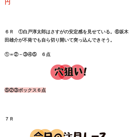
円
６Ｒ ①白戸淳太郎はさすがの安定感を見せている。⑥坂木
田雄介が不発でも自ら切り開いて突っ込んできそう。
①＝②－③④⑤ ６点
⑤②③ボックス６点
７Ｒ