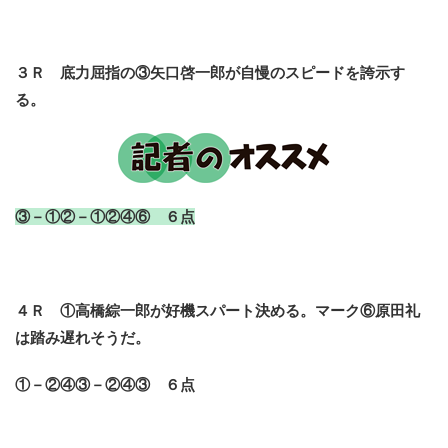
３Ｒ 底力屈指の③矢口啓一郎が自慢のスピードを誇示す
る。
③－①②－①②④⑥ ６点
４Ｒ ①高橋綜一郎が好機スパート決める。マーク⑥原田礼
は踏み遅れそうだ。
①－②④③－②④③ ６点