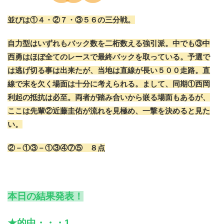
並びは①４・②７・③５６の三分戦。
自力型はいずれもバック数を二桁数える強引派。中でも③中
西勇はほぼ全てのレースで最終バックを取っている。予選で
は逃げ切る事は出来たが、当地は直線が長い５００走路。直
線で末を欠く場面は十分に考えられる。まして、同期①西岡
利起の抵抗は必至。両者が踏み合いから嵌る場面もあるが、
ここは先輩②近藤圭佑が流れを見極め、一撃を決めると見た
い。
②－①③－①③④⑦⑤ ８点
本日の結果発表！
★的中・・・1