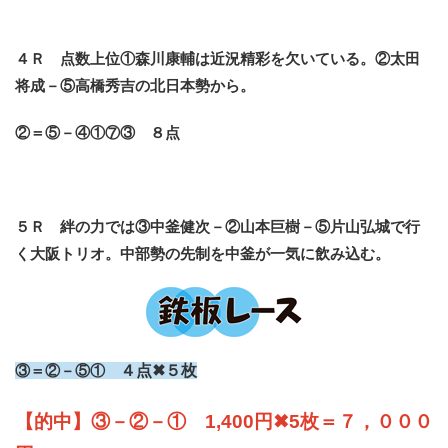
４Ｒ 点数上位①森川康輔は近況精彩を欠いている。②太田
将成－⑤高橋秀吉の北日本勢から。
②＝⑤－④①⑦③ ８点
５Ｒ 絆の力では③中釜健次－②山本巨樹－⑤片山弘城で行
く大阪トリオ。中部勢の先制を中釜が一気に飲み込む。
③＝②－⑤①
４点✖５枚
【的中】③－②－① 1,400円✖5枚＝７，０００