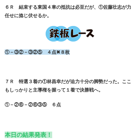
６Ｒ 結束する東国４車の抵抗は必至だが、①佐藤壮志が力
任せに捻じ伏せるか。
①－③②－③②⑤ ４点✖８枚
７Ｒ 特選３着の①林昌幸だが迫力十分の脚勢だった。ここ
もしっかりと主導権を握って１着で決勝戦へ。
①－②⑥－②⑥③⑤ ６点
本日の結果発表！