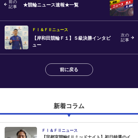
前の
★競輪ニュース速報★一覧
記事
ＦⅠ＆ＦⅡニュース
次の
【岸和田競輪Ｆ１】Ｓ級決勝インタビ
記事
ュー
前に戻る
新着コラム
ＦⅠ＆ＦⅡニュース
【宇都宮競輪FⅡミッドナイト】初日特選のイ