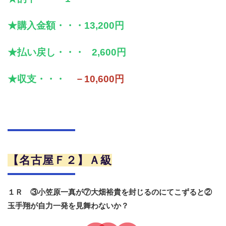
★購入金額・・・13,200円
★払い戻し・・・ 2,600円
★収支・・・
－10,600円
【名古屋Ｆ２】Ａ級
１Ｒ ③小笠原一真が⑦大畑裕貴を封じるのにてこずると②
玉手翔が自力一発を見舞わないか？