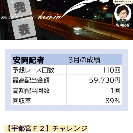
競輪場ガイド
記者紹介
運営会社概要
ご意見をお聞かせください
お問い合わせ
支払い方法、ポイント利用規約
車券は20歳になってから・のめり込む不安のある方のご相
談
よくある質問
【宇都宮Ｆ２】チャレンジ