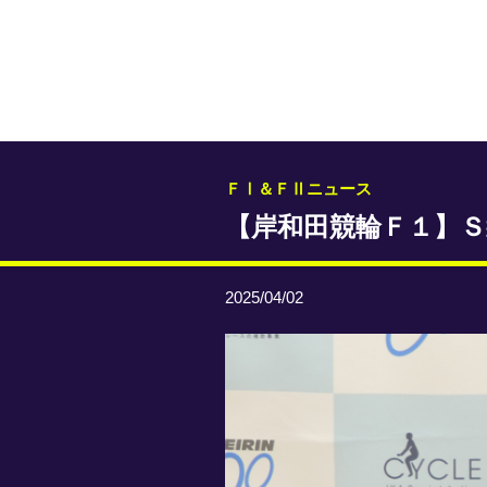
ＦⅠ＆ＦⅡニュース
【岸和田競輪Ｆ１】
2025/04/02