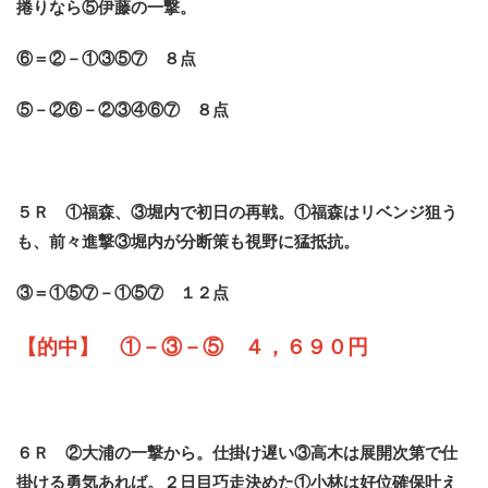
捲りなら⑤伊藤の一撃。
⑥＝②－①③⑤⑦ ８点
⑤－②⑥－②③④⑥⑦ ８点
５Ｒ ①福森、③堀内で初日の再戦。①福森はリベンジ狙う
も、
前々進撃③堀内が分断策も視野に猛抵抗。
③＝①⑤⑦－①⑤⑦ １２点
【的中】 ①－③－⑤ ４，６９０円
６Ｒ ②大浦の一撃から。仕掛け遅い③高木は展開次第で仕
掛ける勇気あれば。２日目巧走決めた
①小林は好位確保叶え