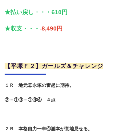
★払い戻し・・・610円
★収支・・・
-8,490円
【平塚Ｆ２】ガールズ＆チャレンジ
１Ｒ 地元②永塚の奮起に期待。
②－①③－①③④ ４点
２Ｒ 本格自力一車④瀧本が意地見せる。