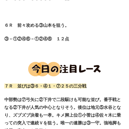
６Ｒ 前々攻める③山本を狙う
。
③－①②④⑥－①②④⑥ １２点
７Ｒ 並びは③６・④１・⑦２５の三分戦
中部勢は⑦弓矢に②下井で二段駆けも可能な並び。番手戦と
なる②下井が人気の中心となりそう。後位は地元⑤水谷とな
り、ズブズブ決着も一孝。キメ脚上位①小菅は④佐々木に乗
っての突入で連続Ｖを狙う。唯一の連勝は③一守。強地脚も