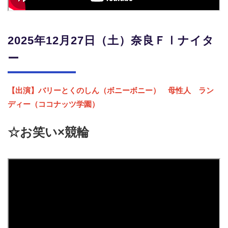
2025年12月27日（土）奈良ＦⅠナイタ
ー
【出演】バリーとくのしん（ボニーボニー） 母性人 ラン
ディー（ココナッツ学園）
☆お笑い×競輪