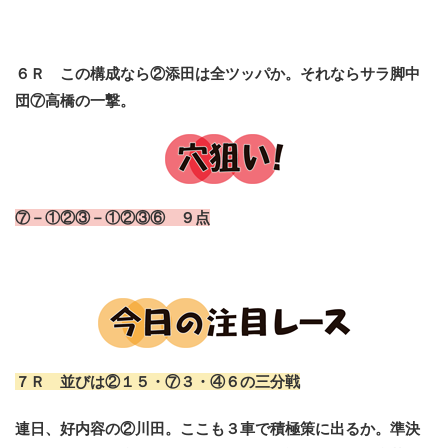
６Ｒ この構成なら②添田は全ツッパか。それならサラ脚中
団⑦高橋の一撃。
⑦－①②③－①②③⑥ ９点
７Ｒ 並びは②１５・⑦３・④６の三分戦
連日、好内容の②川田。ここも３車で積極策に出るか。準決