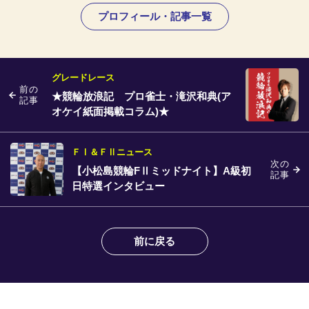
プロフィール・記事一覧
グレードレース
前の
★競輪放浪記 プロ雀士・滝沢和典(ア
記事
オケイ紙面掲載コラム)★
ＦⅠ＆ＦⅡニュース
次の
【小松島競輪FⅡミッドナイト】A級初
記事
日特選インタビュー
前に戻る