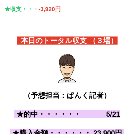
★収支・・・
-3,920円
本日のトータル収支 （３
場）
（予想担当：ぱんく記者）
★的中・・・・・・
5
/21
★購入金額
・・・・・・
23,900
円