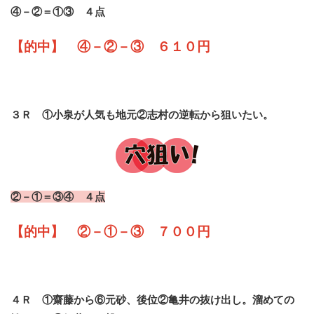
④－②＝①③ ４点
【的中】 ④－②－③ ６１０円
３Ｒ ①小泉が人気も地元②志村の逆転から狙いたい。
②－①＝③④ ４点
【的中】 ②－①－③ ７００円
４Ｒ ①齋藤から⑥元砂、後位②亀井の抜け出し。溜めての