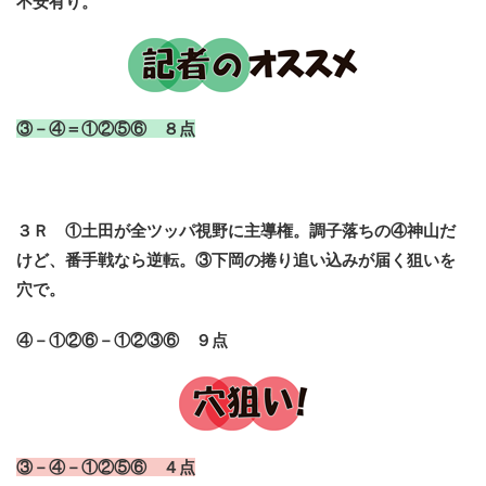
不安有り。
③－④＝①②⑤⑥ ８点
３Ｒ ①土田が全ツッパ視野に主導権。調子落ちの④神山だ
けど、番手戦なら逆転。③下岡の捲り追い込みが届く狙いを
穴で。
④－①②⑥－①②③⑥ ９点
③－④－①②⑤⑥ ４点