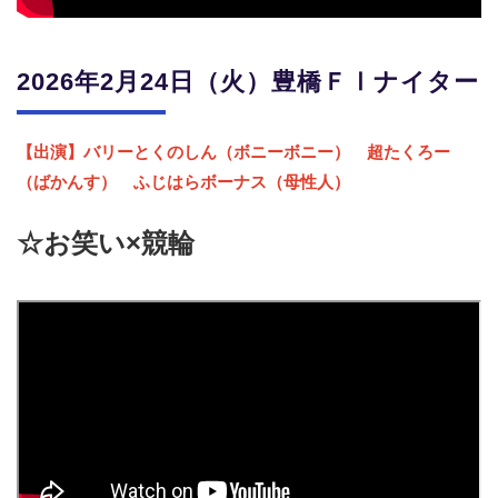
2026年2月24日（火）
豊橋ＦⅠナイター
【出演】バリーとくのしん（ボニーボニー） 超たくろー
（ばかんす） ふじはらボーナス（母性人）
☆お笑い×競輪