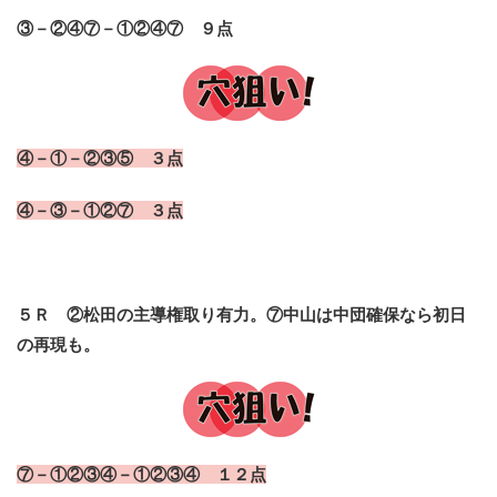
③－②④⑦－①②④⑦ ９点
④－①－②③⑤ ３点
④－③－①②⑦ ３点
５Ｒ ②松田の主導権取り有力。⑦中山は中団確保なら初日
の再現も。
⑦－①②③④－①②③④ １２点