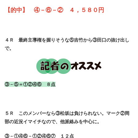
【的中】 ④－⑥－② ４，５８０円
４Ｒ 最終主導権を握りそうな⑤吉竹から③田口の抜け出し
で。
③－⑤＝①②④⑥ ８点
５Ｒ このメンバーなら③松坂は負けられない。マーク②岡
部の近況イマイチなので、他派絡みを中心に。
③－①④⑥－①②④⑥⑦ １２点