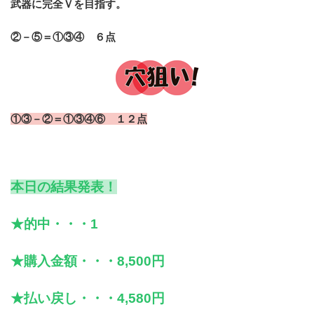
武器に完全Ｖを目指す。
②－⑤＝①③④ ６点
①③－②＝①③④⑥ １２点
本日の結果発表！
★的中・・・1
★購入金額・・・8,500
円
★払い戻し・・・4,580円