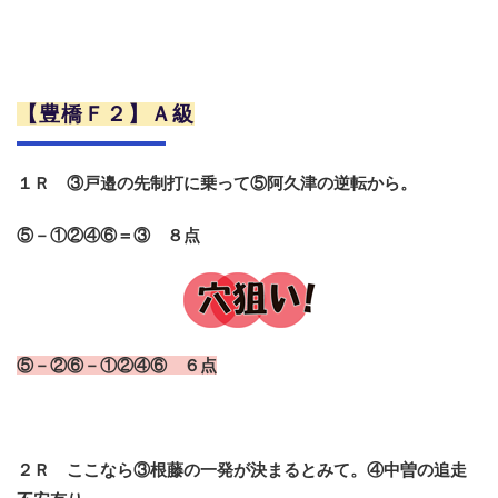
【豊橋Ｆ２】Ａ級
１Ｒ ③戸邉の先制打に乗って⑤阿久津の逆転から。
⑤－①②④⑥＝③ ８点
⑤－②⑥－①②④⑥ ６点
２Ｒ ここなら③根藤の一発が決まるとみて。④中曽の追走