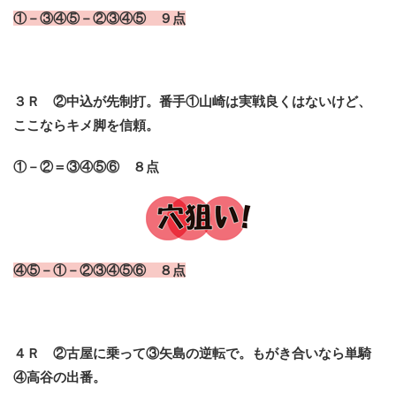
①－③④⑤－②③④⑤ ９点
３Ｒ ②中込が先制打。
番手①山崎は実戦良くはないけど、
ここならキメ脚を信頼。
①－②＝③④⑤⑥ ８点
④⑤－①－②③④⑤⑥ ８点
４Ｒ ②古屋に乗って③矢島の逆転で。もがき合いなら単騎
④高谷の出番。