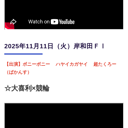
2025年11月11日（火）岸和田ＦⅠ
【出演】ボニーボニー
ハヤイカガヤイ
超たくろー
（ばかんす）
☆大喜利×競輪