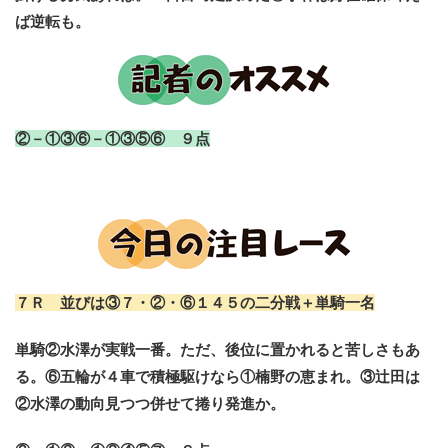
ば逆転も。
②－①③⑥－①③⑤⑥ ９点
７Ｒ 並びは③７・②・⑥１４５の二分戦＋単騎一名
単騎②水澤が実戦一番。ただ、後位に置かれると苦しさもあ
る。⑥五輪が４車で積極駆けなら①楠野の恵まれ。③辻田は
②水澤の動向見つつ併せて捲り発進か。