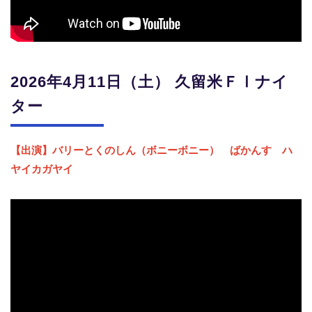
2026年4月11日（土） 久留米
ＦⅠナイ
ター
【出演】バリーとくのしん（ボニーボニー） ばかんす ハ
ヤイカガヤイ