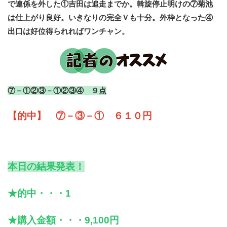
で連係を外した①吉田は追走までか。斡旋停止明けの⑦菊池
は仕上がり良好。いきなりの完全Ｖも十分。外枠となった④
出口は好位得られればワンチャン。
⑦－①②③－①②③④ ９点
【的中】 ⑦－③－① ６１０円
本日の結果発表！
★的中・・・1
★購入金額・・・9,100
円