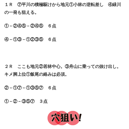
１Ｒ ⑦平川の積極駆けから地元①小林の逆転差し ④緑川
の一発も狙える。
①－②④⑤－②④⑤ ６点
④－①③－①②③⑤ ６点
２Ｒ ここも地元②若林中心。③舟山に乗っての抜け出し。
キメ脚上位①飯尾の絡みは必須。
②－①⑦－①③⑤⑦ ６点
①－②－③⑤⑦ ３点