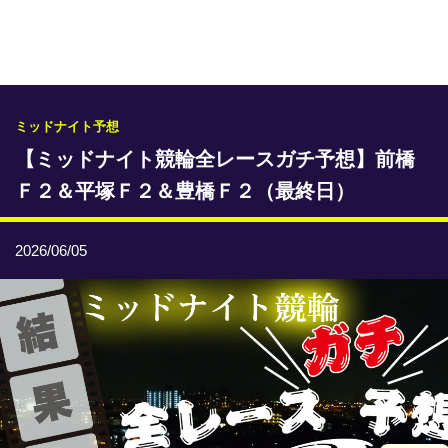
専門紙ライブラリー
発行予定表
レース情報
ミッドナイト予想
【ミッドナイト競輪全レースガチ予想】前橋
本日のおすすめレース
Ｆ２＆平塚Ｆ２＆豊橋Ｆ２（最終日）
年間開催予定表
トリマクリオリジナル予想
2026/06/05
トリマクリコラム
お知らせ
番記者とくダネ！
選手ランキング