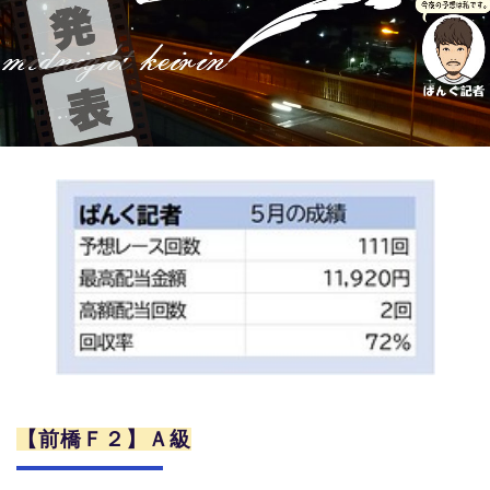
競輪場ガイド
記者紹介
運営会社概要
ご意見をお聞かせください
お問い合わせ
支払い方法、ポイント利用規約
車券は20歳になってから・のめり込む不安のある方のご相
談
【前橋Ｆ２】Ａ級
よくある質問