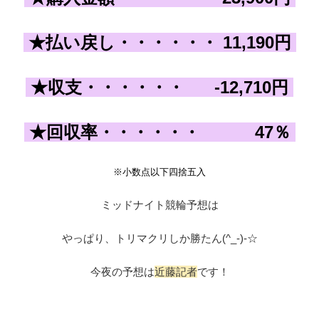
★払い戻し
・・・・・・
11,190
円
★収支
・・・・・・
-12,710
円
★回収率
・・・・・・
47
％
※小数点以下四捨五入
ミッドナイト競輪予想は
やっぱり、トリマクリしか勝たん(^_-)-☆
今夜の予想は
近藤記者
です！