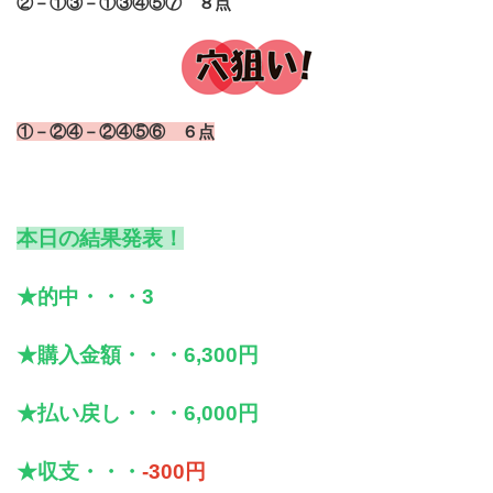
②－①③－①③④⑤⑦ ８点
①－②④－②④⑤⑥ ６点
本日の結果発表！
★的中・・・3
★購入金額・・・6,300
円
★払い戻し・・・6,000円
★収支・・・
-300円