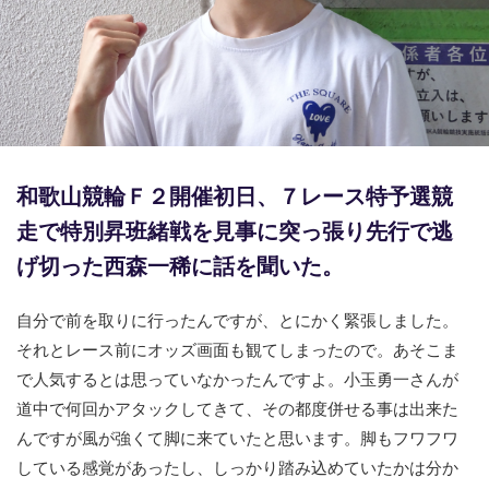
競輪場ガイド
記者紹介
和歌山競輪Ｆ２開催初日、７レース特予選競
運営会社概要
走で特別昇班緒戦を見事に突っ張り先行で逃
ご意見をお聞かせください
げ切った西森一稀に話を聞いた。
お問い合わせ
自分で前を取りに行ったんですが、とにかく緊張しました。
支払い方法、ポイント利用規約
それとレース前にオッズ画面も観てしまったので。あそこま
車券は20歳になってから・のめり込む不安のある方のご相
で人気するとは思っていなかったんですよ。小玉勇一さんが
談
道中で何回かアタックしてきて、その都度併せる事は出来た
んですが風が強くて脚に来ていたと思います。脚もフワフワ
よくある質問
している感覚があったし、しっかり踏み込めていたかは分か