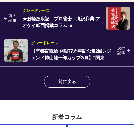
グレードレース
前の
★競輪放浪記 プロ雀士・滝沢和典(ア
記事
オケイ紙面掲載コラム)★
グレードレース
次の
【宇都宮競輪 開設77周年記念第2回レジ
記事
ェンド神山雄一郎カップGⅢ】“関東
の”杉浦侑吾「脚ってよりも気持ちと組
み立て」
前に戻る
新着コラム