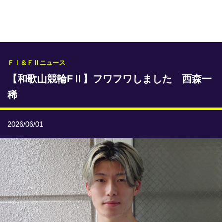
専門紙ライブラリー
発行予定表
レース情報
ＦⅠ＆ＦⅡニュース
【和歌山競輪FⅡ】フワフワしました 西森一
本日のおすすめレース
稀
年間開催予定表
トリマクリオリジナル予想
2026/06/01
トリマクリコラム
お知らせ
番記者とくダネ！
選手ランキング