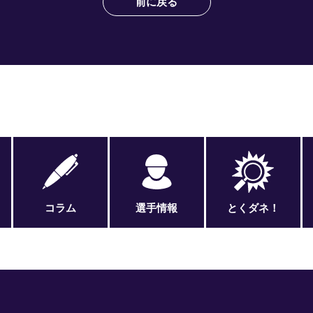
前に戻る
コラム
選手情報
とくダネ！