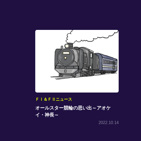
ＦⅠ＆ＦⅡニュース
オールスター競輪の思い出～アオケ
イ・神長～
2022.10.14