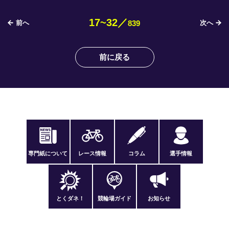
17~32／
前へ
次へ
839
前に戻る
専門紙について
レース情報
コラム
選手情報
とくダネ！
競輪場ガイド
お知らせ