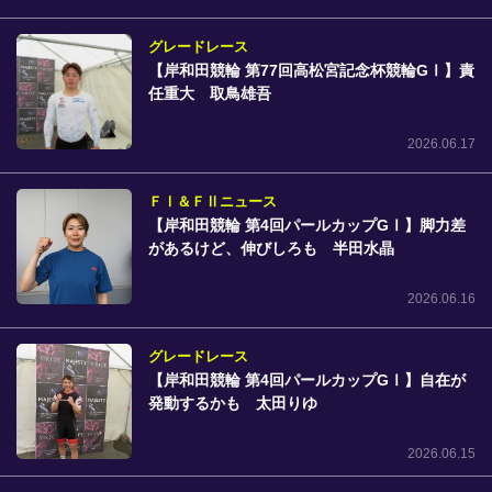
グレードレース
【岸和田競輪 第77回高松宮記念杯競輪GⅠ】責
任重大 取鳥雄吾
2026.06.17
ＦⅠ＆ＦⅡニュース
【岸和田競輪 第4回パールカップGⅠ】脚力差
があるけど、伸びしろも 半田水晶
2026.06.16
グレードレース
【岸和田競輪 第4回パールカップGⅠ】自在が
発動するかも 太田りゆ
2026.06.15