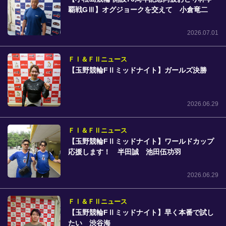
覇戦GⅢ】オグジョークを交えて 小倉竜二
2026.07.01
ＦⅠ＆ＦⅡニュース
【玉野競輪FⅡミッドナイト】ガールズ決勝
2026.06.29
ＦⅠ＆ＦⅡニュース
【玉野競輪FⅡミッドナイト】ワールドカップ
応援します！ 半田誠 池田伍功羽
2026.06.29
ＦⅠ＆ＦⅡニュース
【玉野競輪FⅡミッドナイト】早く本番で試し
たい 渋谷海