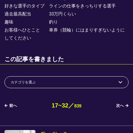
競輪場ガイド
好きな選手のタイプ ラインの仕事をきっちりする選手
過去最高配当 33万円くらい
記者紹介
趣味 釣り
お客様へひとこと 車券（競輪）にはまりすぎないように
してください
運営会社概要
この記事を書きました
ご意見をお聞かせください
お問い合わせ
支払い方法、ポイント利用規約
車券は20歳になってから・のめり込む不安のある方のご相
17~32／
前へ
次へ
839
談
よくある質問