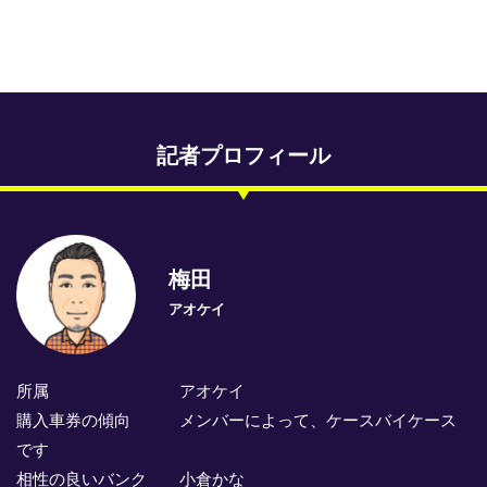
専門紙ライブラリー
発行予定表
レース情報
記者プロフィール
本日のおすすめレース
年間開催予定表
トリマクリオリジナル予想
梅田
アオケイ
トリマクリコラム
お知らせ
所属 アオケイ
番記者とくダネ！
購入車券の傾向 メンバーによって、ケースバイケース
です
選手ランキング
相性の良いバンク 小倉かな