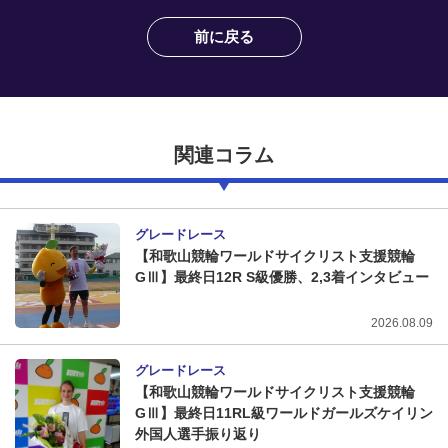
競輪場ガイド
前に戻る
記者紹介
関連コラム
運営会社概要
ご意見をお聞かせください
グレードレース
【和歌山競輪ワールドサイクリスト支援競輪
お問い合わせ
GⅢ】最終日12R S級優勝、2,3着インタビュー
支払い方法、ポイント利用規約
2026.08.09
車券は20歳になってから・のめり込む不安のある方のご相
談
グレードレース
【和歌山競輪ワールドサイクリスト支援競輪
よくある質問
GⅢ】最終日11RL級ワールドガールズケイリン
外国人選手振り返り