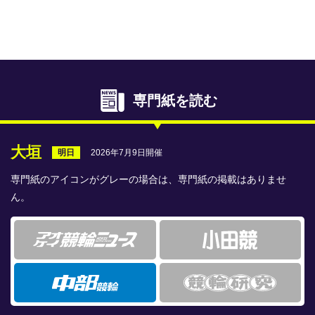
専門紙ライブラリー
発行予定表
レース情報
専門紙を読む
本日のおすすめレース
年間開催予定表
大垣
2026年7月9日開催
明日
トリマクリオリジナル予想
専門紙のアイコンがグレーの場合は、専門紙の掲載はありませ
ん。
トリマクリコラム
お知らせ
番記者とくダネ！
選手ランキング