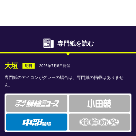
専門紙ライブラリー
発行予定表
レース情報
専門紙を読む
本日のおすすめレース
年間開催予定表
大垣
2026年7月8日開催
明日
トリマクリオリジナル予想
専門紙のアイコンがグレーの場合は、専門紙の掲載はありませ
ん。
トリマクリコラム
お知らせ
番記者とくダネ！
選手ランキング