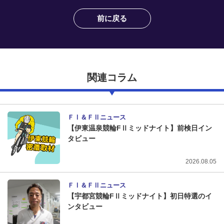
競輪場ガイド
前に戻る
記者紹介
関連コラム
運営会社概要
ご意見をお聞かせください
ＦⅠ＆ＦⅡニュース
【伊東温泉競輪FⅡミッドナイト】前検日イン
お問い合わせ
タビュー
支払い方法、ポイント利用規約
2026.08.05
車券は20歳になってから・のめり込む不安のある方のご相
談
ＦⅠ＆ＦⅡニュース
【宇都宮競輪FⅡミッドナイト】初日特選のイ
よくある質問
ンタビュー