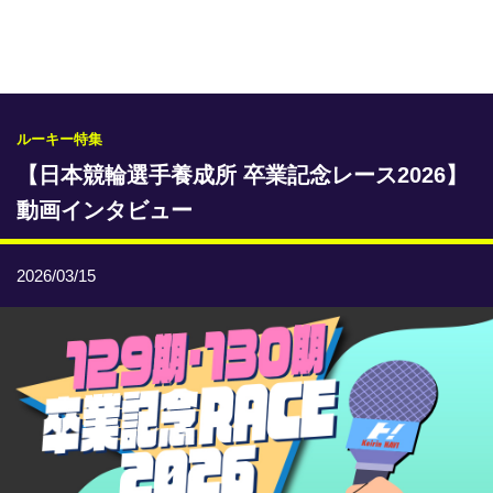
専門紙ライブラリー
発行予定表
レース情報
ルーキー特集
【日本競輪選手養成所 卒業記念レース2026】
本日のおすすめレース
動画インタビュー
年間開催予定表
トリマクリオリジナル予想
2026/03/15
トリマクリコラム
お知らせ
番記者とくダネ！
選手ランキング