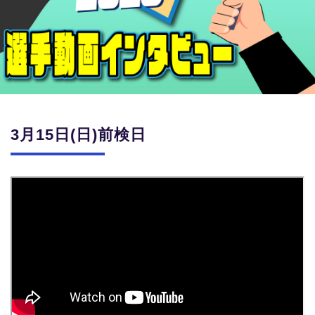
競輪場ガイド
記者紹介
3月15日(日)前検日
運営会社概要
ご意見をお聞かせください
お問い合わせ
支払い方法、ポイント利用規約
車券は20歳になってから・のめり込む不安のある方のご相
談
よくある質問