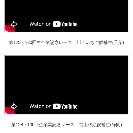
第129・130回生卒業記念レース 川上いちご候補生(千葉)
第129・130回生卒業記念レース 古山稀絵候補生(静岡)