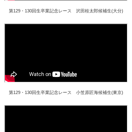
第129・130回生卒業記念レース 沢田桂太郎候補生(大分)
第129・130回生卒業記念レース 小笠原匠海候補生(東京)