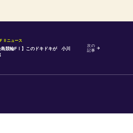
ＦⅡニュース
次の
松島競輪FⅠ】このドキドキが 小川
記事
郎