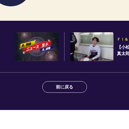
ＦⅠ＆
【小
真太
前に戻る