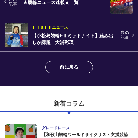
★競輪ニュース速報★一覧
記事
ＦⅠ＆ＦⅡニュース
次の
【小松島競輪FⅡミッドナイト】踏み出
記事
しが課題 大浦彩瑛
前に戻る
新着コラム
グレードレース
【和歌山競輪ワールドサイクリスト支援競輪