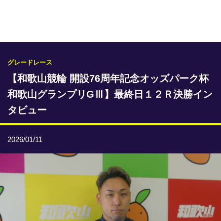
専門紙ライブラリー
発行予定表
レース情報
グレードレース
【和歌山競輪 開設76周年記念オッズパーク杯
本日のおすすめレース
和歌山グランプリGⅢ】最終日１２Ｒ決勝イン
年間開催予定表
タビュー
トリマクリオリジナル予想
2026/01/11
トリマクリコラム
お知らせ
番記者とくダネ！
選手ランキング