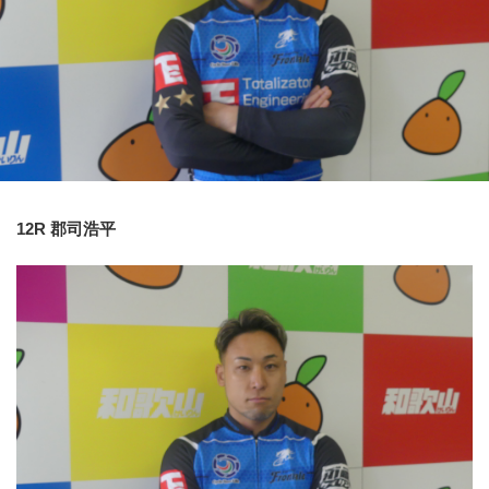
競輪場ガイド
記者紹介
運営会社概要
12R 郡司浩平
ご意見をお聞かせください
お問い合わせ
支払い方法、ポイント利用規約
車券は20歳になってから・のめり込む不安のある方のご相
談
よくある質問