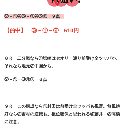
②－①④⑥－①④⑤⑥ ９点
【的中】 ③－①－② 610円
８Ｒ 二分戦なら①塩崎はセオリー通り前受け全ツッパか。
それなら地元②中園から。
②－①＝③④⑦ ６点
９Ｒ この構成なら①村田は前受け全ツッパも視野。無風絶
好なら②吉村の逆転も。後位確保と思われる④藤井－③高橋
に注意。