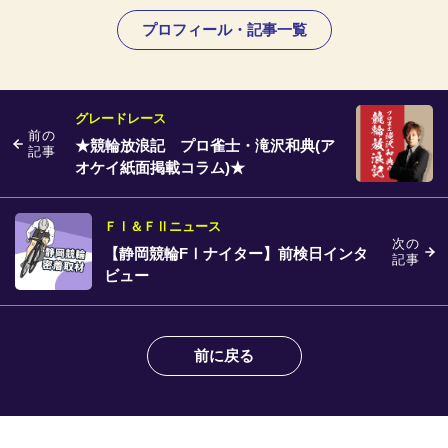
プロフィール・記事一覧
グレードレース
前の
★競輪放浪記 プロ雀士・滝沢和典(ア
記事
オケイ紙面掲載コラム)★
ＦⅠ＆ＦⅡニュース
次の
【静岡競輪FⅠナイター】前検日インタ
記事
ビュー
前に戻る