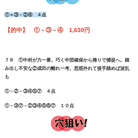
①＝③－②④ ４点
【的中】 ①－③－④ 1,630円
７Ｒ ①中村が力一番。巧く中団確保から捲りで捕捉へ。踏
み出し不安な②成田の離れ一考。思惑外れて後手踏めば波乱
も
①－②－③④⑤⑦ ４点
①－③⑦－②③④⑤⑥⑦ １０点