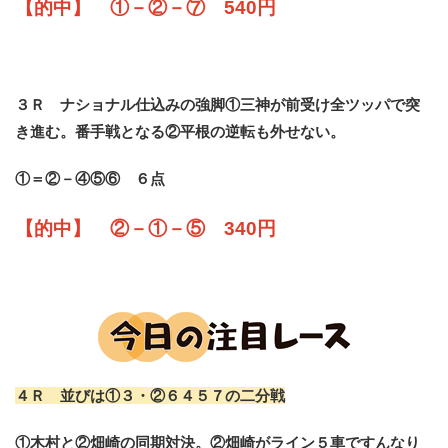
【的中】 ①－②－⑦ 540円
３Ｒ ナショナル仕込みの強脚①三神が前受け全ツッパで突
き進む。番手戦となる②平根の逆転も外せない。
①＝②－④⑤⑥ ６点
【的中】 ②－①－⑤ 340円
４Ｒ 並びは①３・②６４５７の二分戦
①木村と②畑崎の同期対決。②畑崎がライン５車ですんなり