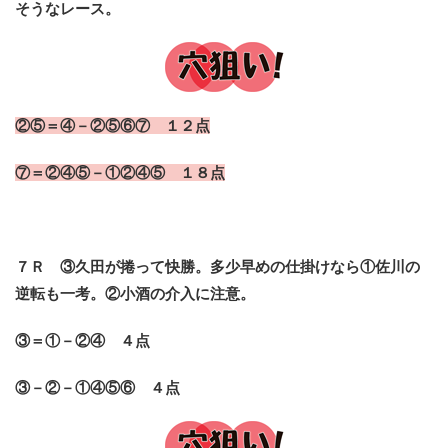
そうなレース。
②⑤＝④－②⑤⑥⑦ １２点
⑦＝②④⑤－①②④⑤ １８点
７Ｒ ③久田が捲って快勝。多少早めの仕掛けなら①佐川の
逆転も一考。②小酒の介入に注意。
③＝①－②④ ４点
③－②－①④⑤⑥ ４点