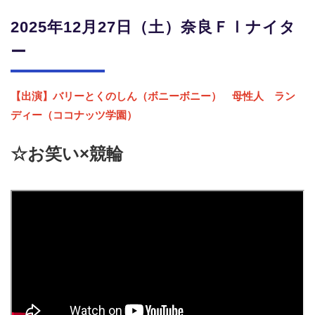
2025年12月27日（土）奈良ＦⅠナイタ
ー
【出演】バリーとくのしん（ボニーボニー） 母性人 ラン
ディー（ココナッツ学園）
☆お笑い×競輪