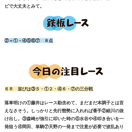
ビで大丈夫とみて。
②＝①－④⑤⑥⑦ ８点
６Ｒ 並びは③５・①２・④６・⑦の三分戦
落車明けの①藤井はレース勘含めて、まだまだ本調子とは言
えなさそう。しっかりと先行態勢に入れれば番手②細川の抜
け出し。③森崎が強引に叩いた時の⑤水谷や④叩き合いを一
発狙う④岡田、単騎⑦天野の一発まで注意が必要で波乱あり