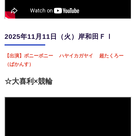
2025年11月11日（火）岸和田ＦⅠ
【出演】ボニーボニー
ハヤイカガヤイ
超たくろー
（ばかんす）
☆大喜利×競輪