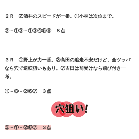
２Ｒ ②酒井のスピードが一番。①小林は次位まで。
②－①③－①③④⑤⑥ ８点
３Ｒ ①野上が力一番。③高田の追走不安だけど、全ツッパ
なら穴で逆転狙いもあり。⑦吉田は前受けなら飛び付き一
考。
①－③－②⑥⑦ ３点
③－①－②⑥⑦ ３点