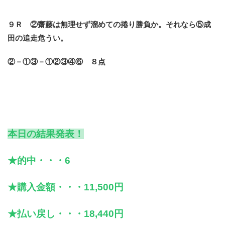
９Ｒ ②齋藤は無理せず溜めての捲り勝負か。それなら⑤成
田の追走危うい。
②－①③－①②③④⑥ ８点
本日の結果発表！
★的中・・・6
★購入金額・・・11,500円
★払い戻し・・・18,440円