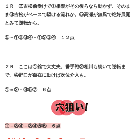
１Ｒ ③吉松前受けで①相樂がその後ろなら動かず、そのま
ま③吉松がペースで駆ける流れか。⑤高瀬が無風で絶好展開
とみて逆転から。
⑤－①②③④－①②③④ １２点
２Ｒ ここは①舘で大丈夫。番手戦②相川も続いて逆転ま
で。④野口が自在に動けば次位介入も。
①＝②－③⑤⑦ ６点
①－③④－③④⑤⑥ ６点