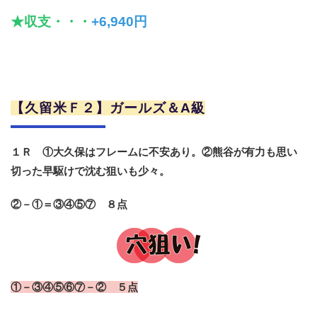
★収支・・・
+6,940円
【久留米Ｆ２】ガールズ＆A級
１Ｒ ①大久保はフレームに不安あり。②熊谷が有力も思い
切った早駆けで沈む狙いも少々。
②－①＝③④⑤⑦ ８点
①－③④⑤⑥⑦－② ５点