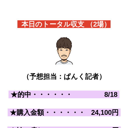
本日のトータル収支 （2
場）
（予想担当：ぱんく記者）
★的中・・・・・・
8
/18
★購入金額
・・・・・・
24,100
円