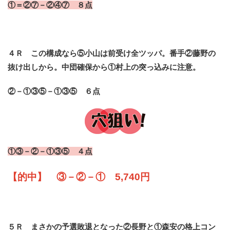
①＝②⑦－②④⑦ ８点
４Ｒ この構成なら⑤小山は前受け全ツッパ。番手②藤野の
抜け出しから。中団確保から①村上の突っ込みに注意。
②－①③⑤－①③⑤ ６点
①③－②－①③⑤ ４点
【的中】 ③－②－① 5,740円
５Ｒ まさかの予選敗退となった②長野と①森安の格上コン