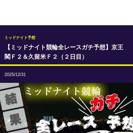
専門紙ライブラリー
発行予定表
レース情報
ミッドナイト予想
【ミッドナイト競輪全レースガチ予想】京王
本日のおすすめレース
閣Ｆ２＆久留米Ｆ２（２日目）
年間開催予定表
トリマクリオリジナル予想
2025/12/31
トリマクリコラム
お知らせ
番記者とくダネ！
選手ランキング