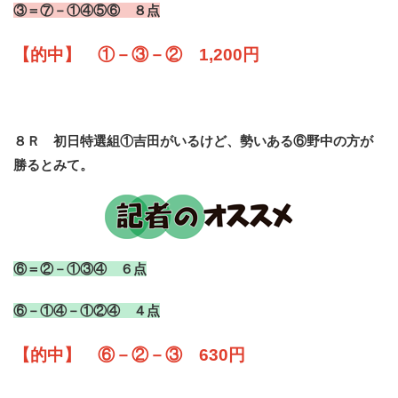
③＝⑦－①④⑤⑥ ８点
【的中】 ①－③－② 1,200円
８Ｒ 初日特選組①吉田がいるけど、勢いある⑥野中の方が
勝るとみて。
⑥＝②－①③④ ６点
⑥－①④－①②④ ４点
【的中】 ⑥－②－③ 630円