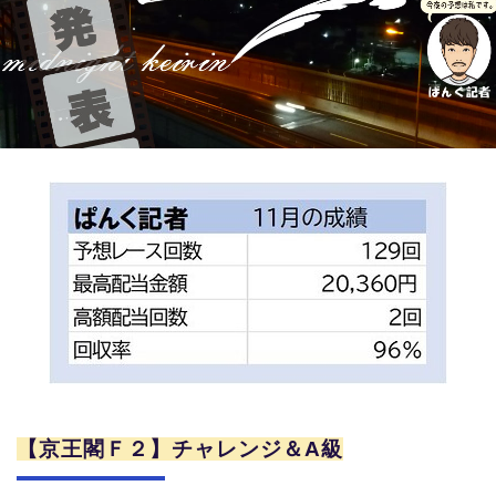
競輪場ガイド
記者紹介
運営会社概要
ご意見をお聞かせください
お問い合わせ
支払い方法、ポイント利用規約
車券は20歳になってから・のめり込む不安のある方のご相
談
【京王閣Ｆ２】チャレンジ＆A級
よくある質問