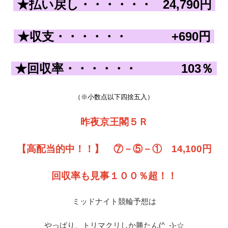
★払い戻し
・・・・・・
24,790
円
★収支
・・・・・・
+690
円
★回収率
・・・・・・
103
％
（※小数点以下四捨五入）
昨夜京王閣５Ｒ
【高配当的中！！】 ⑦－⑤－① 14,100円
回収率も見事１００％超！！
ミッドナイト競輪予想は
やっぱり、トリマクリしか勝たん(^_-)-☆