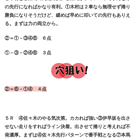
の先行になればかなり有利。①木村は２車なら無理せず捲り
勝負になりそうだけど、緩めば早めに叩いての先行もありえ
る。まずは力の両立から。
②＝①－③④⑥ ６点
①－③－②④⑥ ３点
②＝⑥－①
④ ４点
５Ｒ ④佐々木のやる気次第。カカれば強い③伊早坂を出さ
せない走りをすればライン決着。出させて捲りと考えれば不
発濃厚。まずは④佐々木先行パターンで番手戦となる
⑦本馬