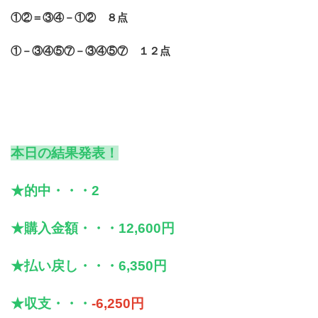
①②＝③④－①② ８点
①－③④⑤⑦－③④⑤⑦ １２点
本日の結果発表！
★的中・・・2
★購入金額・・・12,600円
★払い戻し・・・6,350円
★収支・・・
-6,250円