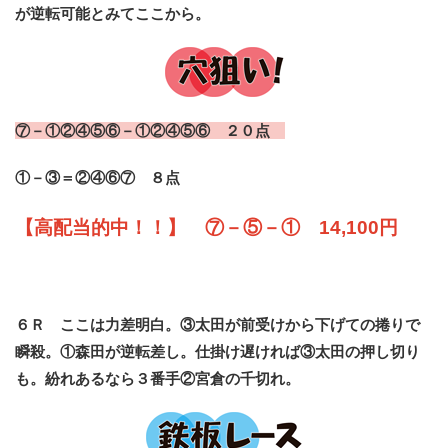
が逆転可能とみてここから。
⑦－①②④⑤⑥－①②④⑤⑥ ２０点
①－③＝②④⑥⑦ ８点
【高配当的中！！】 ⑦－⑤－① 14,100円
６Ｒ ここは力差明白。③太田が前受けから下げての捲りで
瞬殺。①森田が逆転差し。仕掛け遅ければ③太田の押し切り
も。紛れあるなら３番手②宮倉の千切れ。