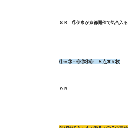
８Ｒ ①伊東が京都開催で気合入る
①＝③－⑥②④⑤
８点✖５枚
９Ｒ
並びは①３・４・⑥５・②７の三分