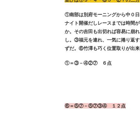
①南部は別府モーニングから中０日
ナイト開催だしレースまでは時間が
か。その吉田も出切れば容易に崩れ
し。③福元を連れ、一気に捲り返す
ずだ。⑥竹澤も巧く位置取りが出来
①＝③－④②⑦ ６点
⑥＝⑤⑦－⑤⑦③④ １２点