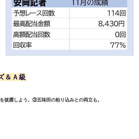
ズ＆Ａ級
を披露しよう。③五味田の粘り込みとの両立も。