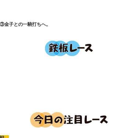
③金子との一騎打ちへ。
戦。