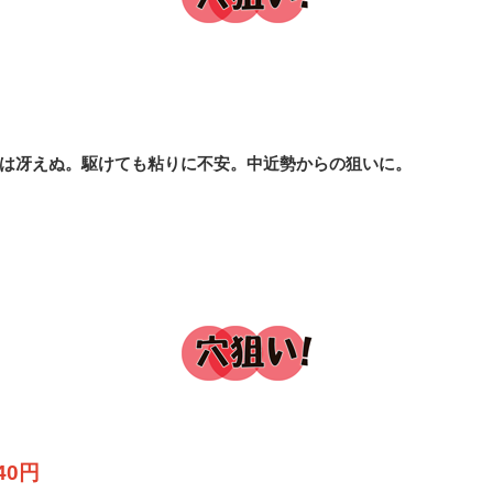
は冴えぬ。駆けても粘りに不安。中近勢からの狙いに。
40円