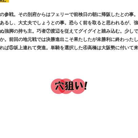
の参戦。その別府からはフェリーで前検日の朝に帰阪したとの事
あるし、大丈夫でしょうとの事。恐らく前を取ると思われるが、
ぬ強脚の持ち主。巧者⑦渡辺を従えてグイグイと踏み込む。少し
か。前回の地元戦では決勝進出こそ果たしたが未勝利に終わった
れば⑤坂上連れて突進。単騎を選択した④高橋は大阪勢に付いて