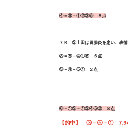
④＝⑥－①②③⑤ ８点
７Ｒ ②土田は胃腸炎を患い、表情
③＝⑤－④①⑥ ６点
③－④－⑤① ２点
⑥－①③－①③④⑤② ８点
【的中】
③－⑤－① 7,9