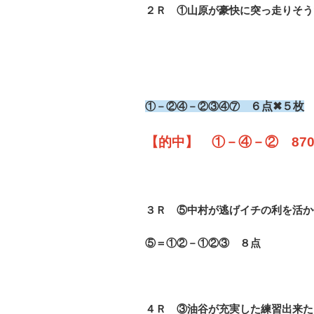
２Ｒ ①山原が豪快に突っ走りそう
①－②④－②③④⑦
６点✖５枚
【的中】 ①－④－② 870円
３Ｒ ⑤中村が逃げイチの利を活か
⑤＝①②－①②③ ８点
４Ｒ ③油谷が充実した練習出来た