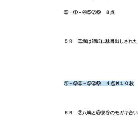
③＝①－④⑤⑦⑥ ８点
５Ｒ ③堀は師匠に駄目出しされた
①－③②－③②⑥
４点✖１０枚
６Ｒ ②八嶋と⑤泉谷のモガキ合い