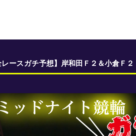
全レースガチ予想】岸和田Ｆ２＆小倉Ｆ２