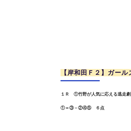
【岸和田Ｆ２】ガール
１Ｒ ①竹野が人気に応える逃走劇
①＝③－②④⑤ ６点