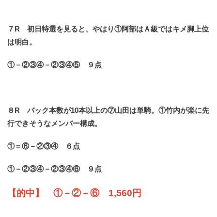
７R 初日特選を見ると、やはり①阿部はＡ級ではキメ脚上位
は明白。
①－②③④－②③④⑤ ９点
８R バック本数が10本以上の⑦山田は単騎。①竹内が楽に先
行できそうなメンバー構成。
①＝⑥－②③④ ６点
①－②③④－②③④⑥ ９点
【的中】 ①－②－⑥ 1,560円