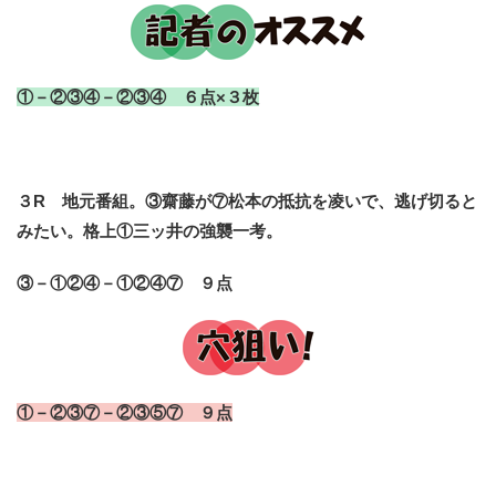
①－②③④－②③④ ６点×３枚
３R 地元番組。③齋藤が⑦松本の抵抗を凌いで、逃げ切ると
みたい。格上①三ッ井の強襲一考。
③－①②④－①②④⑦ ９点
①－②③⑦－②③⑤⑦ ９点