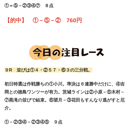
①＝⑤－②③④⑦ ８点
【的中】 ①－⑤－② 760円
９R 並びは①４・②５７・⑥３の三分戦。
初日特選は作戦勝ちの①小川。準決は６連勝中だけに、④吉
岡との徳島ワンツーが有力。茨城ラインは②小原－⑤木村－
⑦黒滝の並びで結束。⑥望月－③花田もすんなり逃がすと厄
介。
①－②③④－②③④⑤ ９点