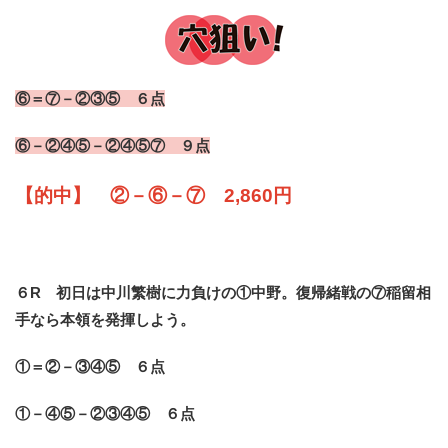
⑥＝⑦－②③⑤ ６点
⑥－②④⑤－②④⑤⑦ ９点
【的中】 ②－⑥－⑦ 2,860円
６R 初日は中川繁樹に力負けの①中野。復帰緒戦の⑦稲留相
手なら本領を発揮しよう。
①＝②－③④⑤ ６点
①－④⑤－②③④⑤ ６点