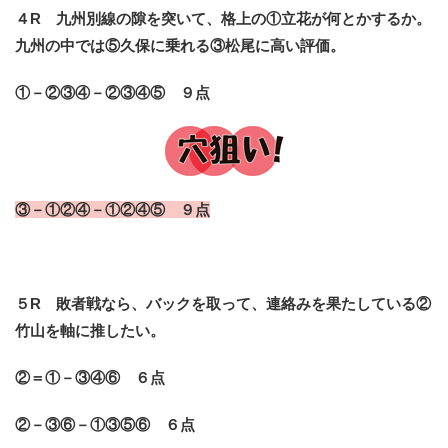
４R 九州別線の隙を突いて、格上の①立花が何とかするか。
九州の中では⑤久保に乗れる③松尾に高い評価。
①－②③④－②③④⑤ ９点
③－①②④－①②④⑤ ９点
５R 敗者戦なら、バックを取って、連絡みを果たしている②
竹山を軸に推したい。
②＝①－③④⑥ ６点
②－③⑥－①③⑤⑥ ６点