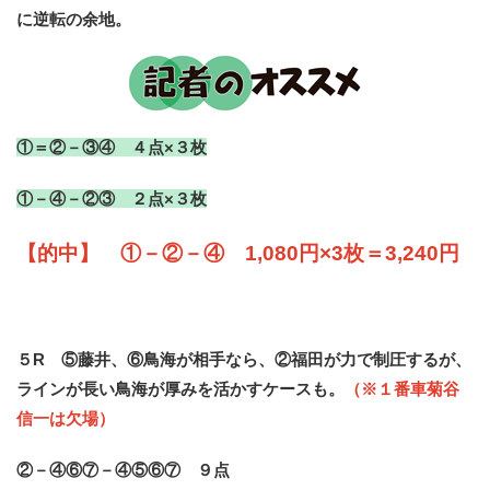
に逆転の余地。
①＝②－③④ ４点×３枚
①－④－②③ ２点×３枚
【的中】 ①－②－④ 1,080円×3枚＝3,240円
５R ⑤藤井、⑥鳥海が相手なら、②福田が力で制圧するが、
ラインが長い鳥海が厚みを活かすケースも。
（※１番車菊谷
信一は欠場）
②－④⑥⑦－④⑤⑥⑦ ９点