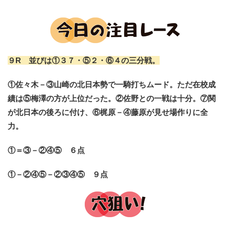
９R 並びは①３７・⑤２・⑥４の三分戦。
①佐々木－③山崎の北日本勢で一騎打ちムード。ただ在校成
績は⑤梅澤の方が上位だった。②佐野との一戦は十分。⑦関
が北日本の後ろに付け、⑥梶原－④藤原が見せ場作りに全
力。
①＝③－②④⑤ ６点
①－②④⑤－②③④⑤ ９点