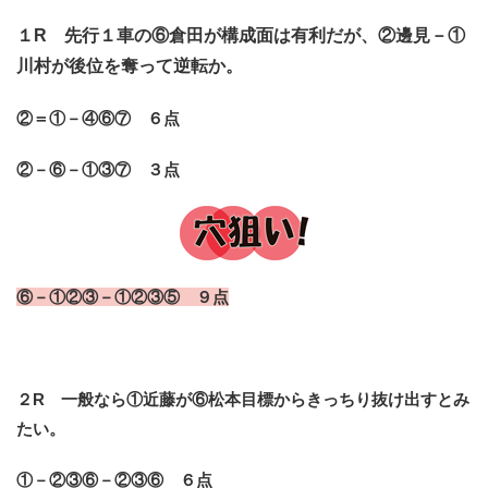
１R 先行１車の⑥倉田が構成面は有利だが、②邊見－①
川村が後位を奪って逆転か。
②＝①－④⑥⑦ ６点
②－⑥－①③⑦ ３点
⑥－①②③－①②③⑤ ９点
２R 一般なら①近藤が⑥松本目標からきっちり抜け出すとみ
たい。
①－②③⑥－②③⑥ ６点