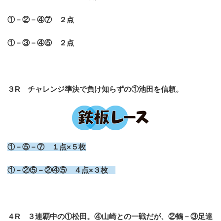
①－②－④⑦ ２点
①－③－④⑤ ２点
３R チャレンジ準決で負け知らずの①池田を信頼。
①－⑤－⑦ １点×５枚
①－②⑤－②④⑤ ４点×３枚
４R ３連覇中の①松田。④山崎との一戦だが、②鶴－③足達