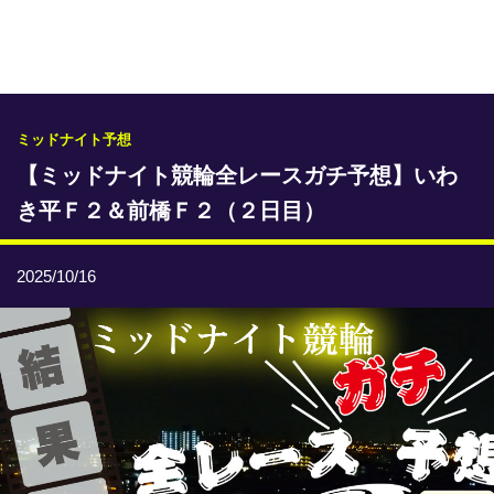
専門紙ライブラリー
発行予定表
レース情報
ミッドナイト予想
【ミッドナイト競輪全レースガチ予想】いわ
本日のおすすめレース
き平Ｆ２＆前橋Ｆ２（２日目）
年間開催予定表
トリマクリオリジナル予想
2025/10/16
トリマクリコラム
お知らせ
番記者とくダネ！
選手ランキング