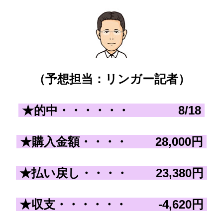
（予想担当：リンガー記者）
★的中・・・・・・
8
/18
★購入金額・・・
・
28,000
円
★払い戻し
・・・
・
23,380
円
★収支
・・・
・・・
-4,62
0
円