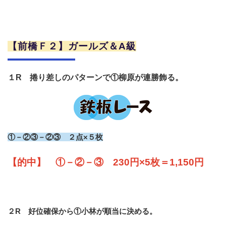
【前橋Ｆ２】ガールズ＆A級
１R 捲り差しのパターンで①柳原が連勝飾る。
①－②③－②③ ２点×５枚
【的中】 ①－②－③ 230円×5枚＝1,150円
２R 好位確保から①小林が順当に決める。