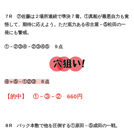
７R ⑦佐藤は２場所連続で準決７着。①真船が最悪自力も覚
悟して、期待に応えよう。ただ底力ある④古屋－⑤松田の一
発にも警戒。
①－②③④－②③④⑤ ９点
④＝⑤－①②③ ６点
【的中】 ①－③－② 660円
８R バック本数で他を圧倒する①原田－⑤成田の一戦。