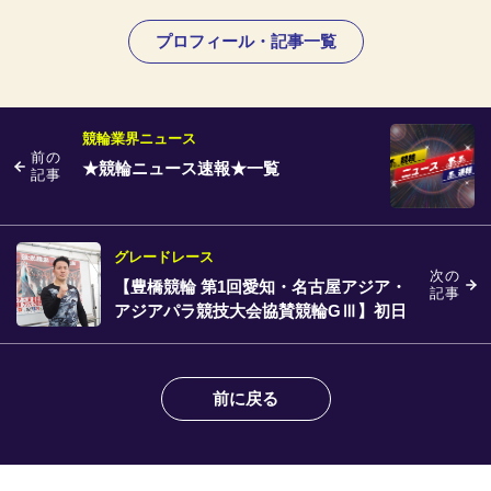
プロフィール・記事一覧
競輪業界ニュース
前の
★競輪ニュース速報★一覧
記事
グレードレース
次の
【豊橋競輪 第1回愛知・名古屋アジア・
記事
アジアパラ競技大会協賛競輪GⅢ】初日
を走り終えて
前に戻る