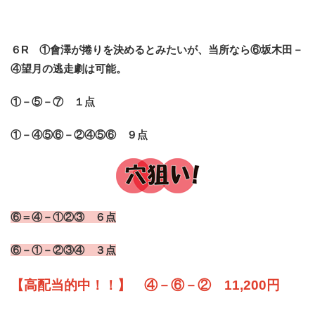
６R ①會澤が捲りを決めるとみたいが、当所なら⑥坂木田－
④望月の逃走劇は可能。
①－⑤－⑦ １点
①－④⑤⑥－②④⑤⑥ ９点
⑥＝④－①②③ ６点
⑥－①－②③④ ３点
【高配当的中！！】 ④－⑥－② 11,200円