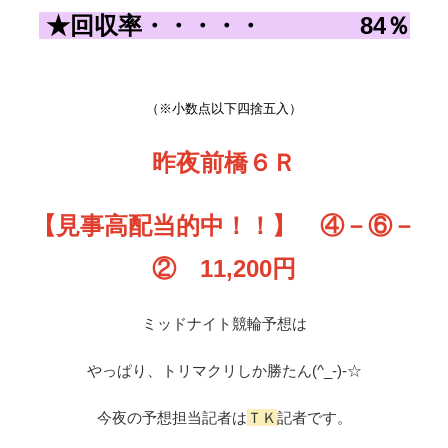
★回収率
・・・
・
・
84
％
（※小数点以下四捨五入）
昨夜前橋６Ｒ
【見事高配当的中！！】 ④－⑥－
② 11,200円
ミッドナイト競輪予想は
やっぱり、トリマクリしか勝たん(^_-)-☆
今夜の予想担当記者は
ＴＫ
記者です。