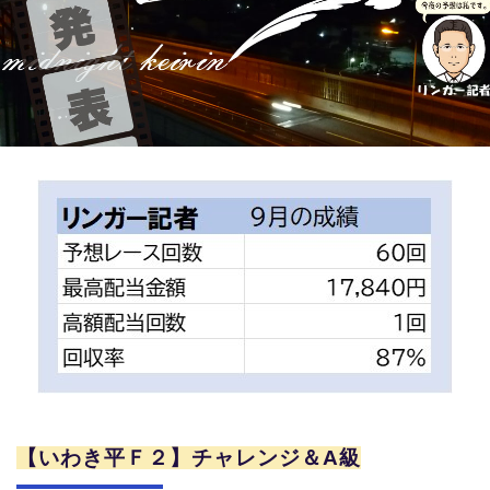
競輪場ガイド
記者紹介
運営会社概要
ご意見をお聞かせください
お問い合わせ
支払い方法、ポイント利用規約
車券は20歳になってから・のめり込む不安のある方のご相
談
よくある質問
【いわき平Ｆ２】チャレンジ＆A級