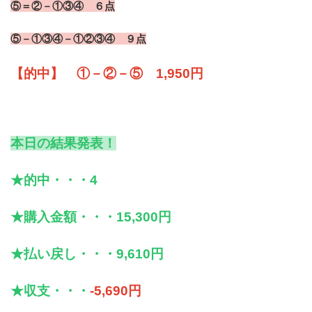
⑤＝②－①③④ ６点
⑤－①③④－①②③④ ９点
【的中】 ①－②－⑤ 1,950円
本日の結果発表！
★的中・・・4
★購入金額・・・15,300円
★払い戻し・・・9,610円
★収支・・・
-5,690円