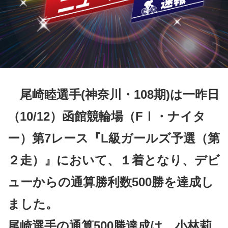
競輪場ガイド
記者紹介
尾崎睦選手(神奈川・108期)は一昨日
運営会社概要
（10/12）函館競輪場（FⅠ・ナイタ
ご意見をお聞かせください
ー）第7レース『L級ガールズ予選（第
お問い合わせ
支払い方法、ポイント利用規約
２走）』において、１着となり、デビ
車券は20歳になってから・のめり込む不安のある方のご相
ューからの通算勝利数500勝を達成し
談
ました。
よくある質問
尾崎選手の通算500勝達成は、小林莉