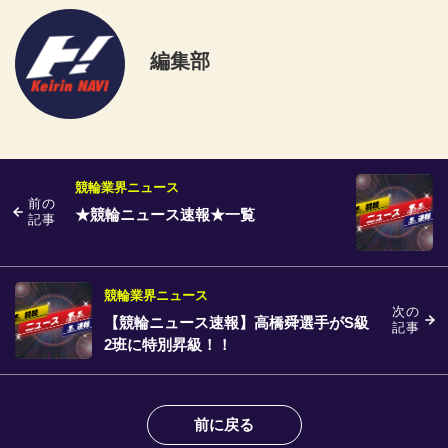
編集部
競輪業界ニュース
前の
★競輪ニュース速報★一覧
記事
競輪業界ニュース
次の
【競輪ニュース速報】高橋舜選手がS級
記事
2班に特別昇級！！
前に戻る