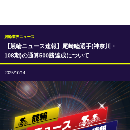
専門紙ライブラリー
発行予定表
レース情報
競輪業界ニュース
【競輪ニュース速報】尾崎睦選手(神奈川・
本日のおすすめレース
108期)の通算500勝達成について
年間開催予定表
トリマクリオリジナル予想
2025/10/14
トリマクリコラム
お知らせ
番記者とくダネ！
選手ランキング