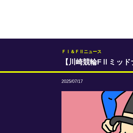
ＦⅠ＆ＦⅡニュース
【川崎競輪FⅡミッド
2025/07/17