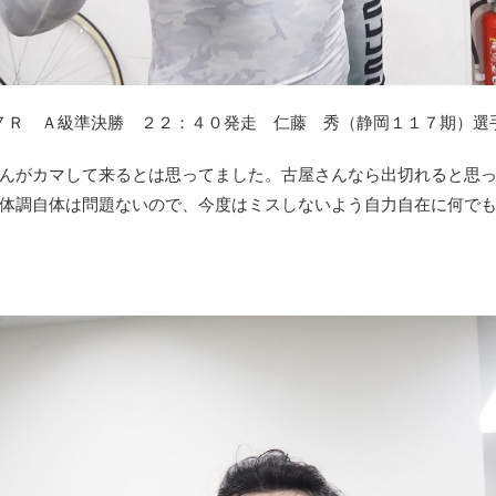
７Ｒ Ａ級準決勝 ２２：４０発走 仁藤 秀（静岡１１７期）選
んがカマして来るとは思ってました。古屋さんなら出切れると思
体調自体は問題ないので、今度はミスしないよう自力自在に何で