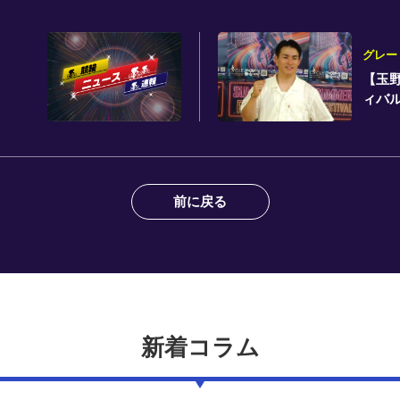
グレー
【玉野
ィバ
前に戻る
新着コラム