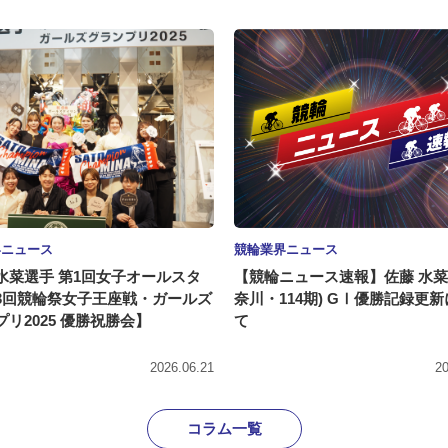
界ニュース
競輪業界ニュース
水菜選手 第1回女子オールスタ
【競輪ニュース速報】佐藤 水菜
3回競輪祭女子王座戦・ガールズ
奈川・114期) GⅠ優勝記録更
リ2025 優勝祝勝会】
て
2026.06.21
20
コラム一覧