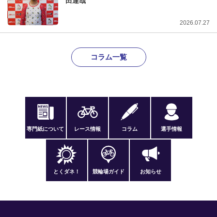
田達哉
2026.07.27
コラム一覧
専門紙について
レース情報
コラム
選手情報
とくダネ！
競輪場ガイド
お知らせ