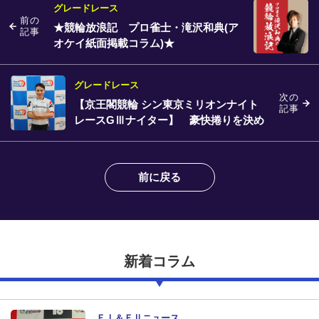
グレードレース
前の
★競輪放浪記 プロ雀士・滝沢和典(ア
記事
オケイ紙面掲載コラム)★
グレードレース
次の
【京王閣競輪 シン東京ミリオンナイト
記事
レースGⅢナイター】 豪快捲りを決め
た太田りゆ
前に戻る
新着コラム
ＦⅠ＆ＦⅡニュース