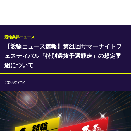
専門紙ライブラリー
発行予定表
レース情報
競輪業界ニュース
【競輪ニュース速報】第21回サマーナイトフ
本日のおすすめレース
ェスティバル「特別選抜予選競走」の想定番
年間開催予定表
組について
トリマクリオリジナル予想
2025/07/14
トリマクリコラム
お知らせ
番記者とくダネ！
選手ランキング