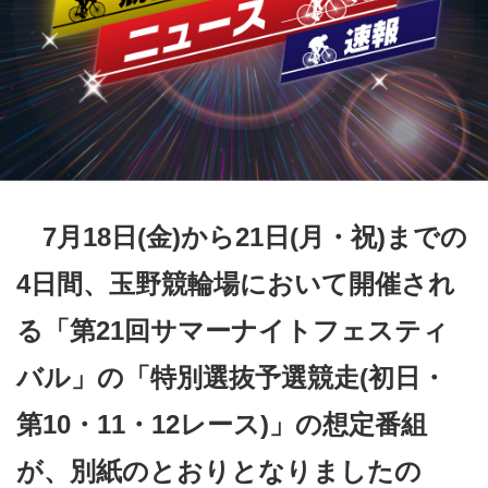
競輪場ガイド
記者紹介
運営会社概要
7月18日(金)から21日(月・祝)までの
ご意見をお聞かせください
4日間、玉野競輪場において開催され
お問い合わせ
る「第21回サマーナイトフェスティ
支払い方法、ポイント利用規約
車券は20歳になってから・のめり込む不安のある方のご相
バル」の「特別選抜予選競走(初日・
談
第10・11・12レース)」の想定番組
よくある質問
が、別紙のとおりとなりましたの