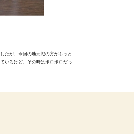
したが、今回の地元戦の方がもっと
っているけど、その時はボロボロだっ