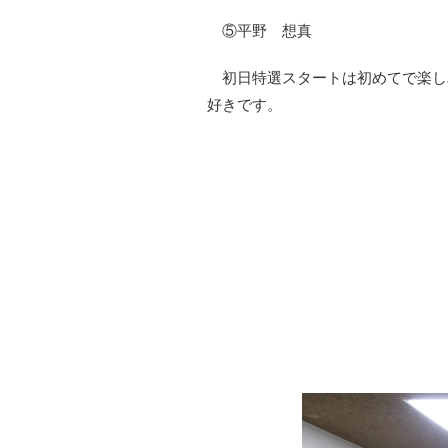
⑤平野 想真
初日特選スタートは初めてで楽し
好きです。