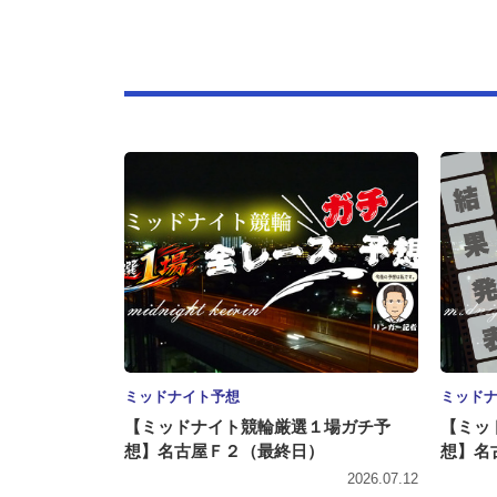
ミッドナイト予想
ミッド
【ミッドナイト競輪厳選１場ガチ予
【ミッ
想】名古屋Ｆ２（最終日）
想】名
2026.07.12