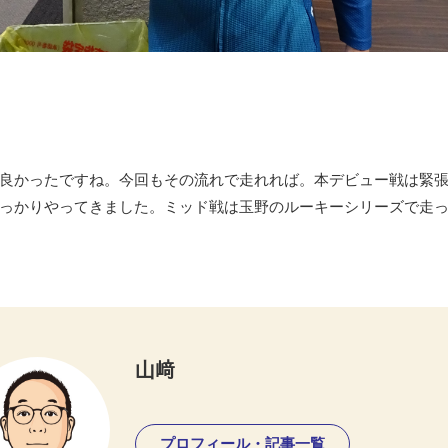
良かったですね。今回もその流れで走れれば。本デビュー戦は緊張
っかりやってきました。ミッド戦は玉野のルーキーシリーズで走
山﨑
プロフィール・記事一覧