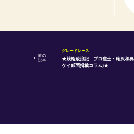
グレードレース
前の
★競輪放浪記 プロ雀士・滝沢和典
記事
ケイ紙面掲載コラム)★