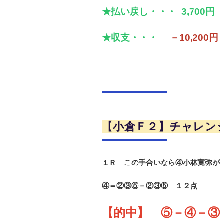
★払い戻し・・・ 3,700円
★収支・・・
－10,200円
【小倉Ｆ２】チャレン
１Ｒ この手合いなら④小林寛弥が
④＝②③⑤－②③⑤ １２点
【的中】 ⑤－④－③