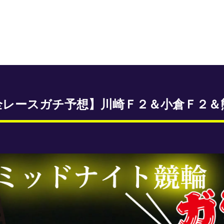
全レースガチ予想】川崎Ｆ２＆小倉Ｆ２＆