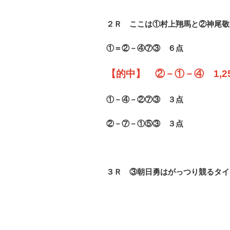
２Ｒ ここは①村上翔馬と②神尾敬
①＝②－④⑦③ ６点
【的中】 ②－①－④ 1,2
①－④－②⑦③ ３点
②－⑦－①⑤③ ３点
３Ｒ ③朝日勇はがっつり競るタイ