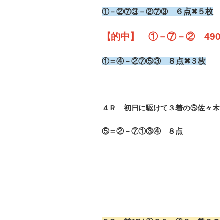
①－②⑦③－②⑦③
６点✖５枚
【的中】 ①－⑦－② 490円
①＝④－②⑦⑤③
８点✖３枚
４Ｒ 初日に駆けて３着の⑤佐々木
⑤＝②－⑦①③④ ８点