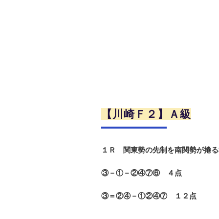
【川崎Ｆ２】Ａ級
１Ｒ 関東勢の先制を南関勢が捲る
③－①－②④⑦⑥ ４点
③＝②④－①②④⑦ １２点