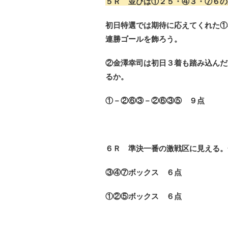
５Ｒ 並びは①２５・④３・⑦６の
初日特選では期待に応えてくれた①
連勝ゴールを飾ろう。
②金澤幸司は初日３着も踏み込んだ
るか。
①－②⑥③－②⑥③⑤ ９点
６Ｒ 準決一番の激戦区に見える。
③④⑦ボックス ６点
①②⑤ボックス ６点