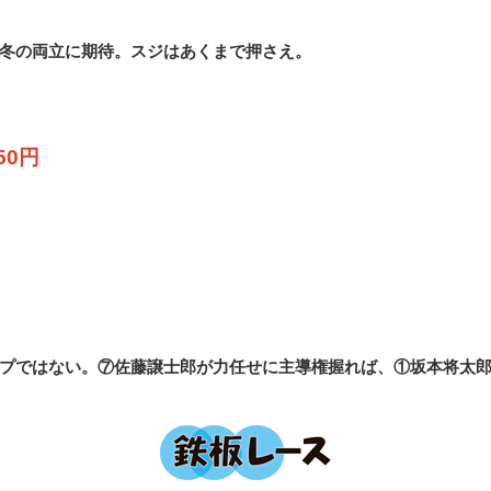
冬の両立に期待。スジはあくまで押さえ。
50円
プではない。⑦佐藤譲士郎が力任せに主導権握れば、①坂本将太