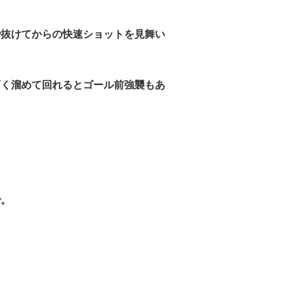
で抜けてからの快速ショットを見舞い
巧く溜めて回れるとゴール前強襲もあ
で。