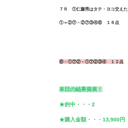
７Ｒ ①仁藤秀はタテ・ヨコ交えた
①＝②⑦－②⑦③④⑥ １６点
⑥－①⑦②－①⑦②③④ １２点
本日の結果発表！
★的中・・・2
★購入金額・・・13,900円