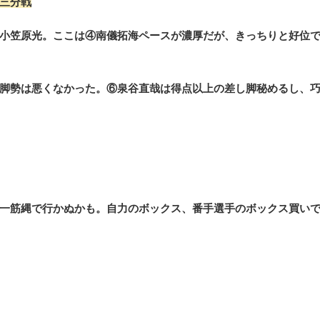
三分戦
小笠原光。ここは④南儀拓海ペースが濃厚だが、きっちりと好位
脚勢は悪くなかった。⑥泉谷直哉は得点以上の差し脚秘めるし、
一筋縄で行かぬかも。自力のボックス、番手選手のボックス買い