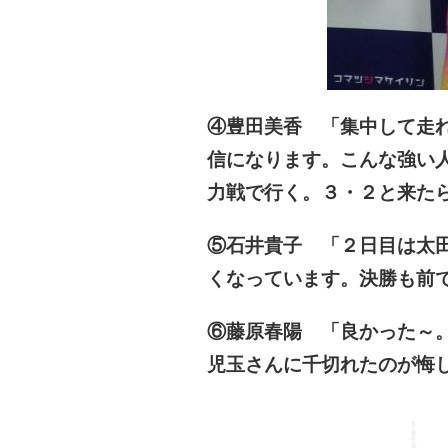
④豊田美香 「集中して走
信になります。こんな強い
力戦で行く。３・２と来た
⑤石井貴子 「２日目は太
くなっています。決勝も前
⑥藤原春陽 「良かった～
児玉さんに千切れたのが悔