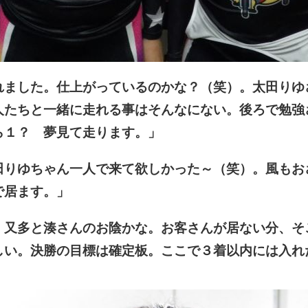
れました。仕上がっているのかな？（笑）。太田りゆ
人たちと一緒に走れる事はそんなにない。後ろで勉強
ら１？ 夢見て走ります。」
田りゆちゃん一人で来て欲しかった～（笑）。風もお
で居ます。」
。又多と湊さんのお陰かな。お客さんが居ない分、そ
しい。決勝の目標は確定板。ここで３着以内には入れ