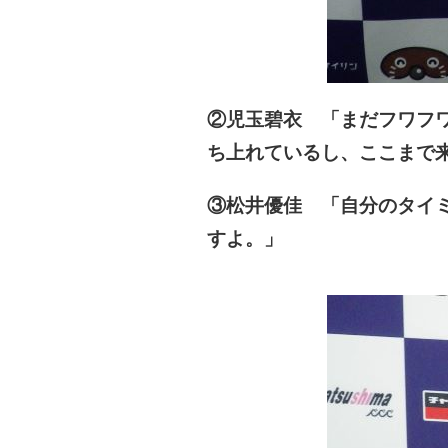
②児玉碧衣 「まだフワフ
ち上れているし、ここまで
③松井優佳 「自分のタイ
すよ。」