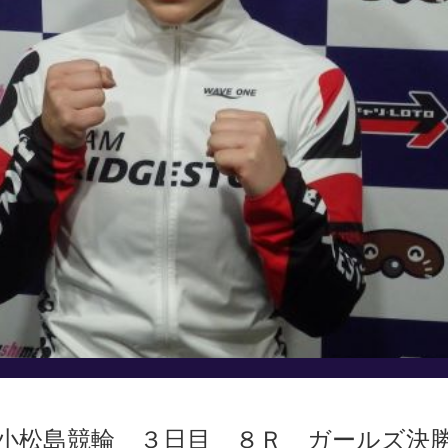
小松島競輪 ３日目 ８Ｒ ガールズ決