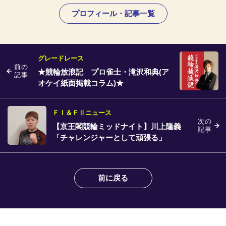
プロフィール・記事一覧
グレードレース
前の
★競輪放浪記 プロ雀士・滝沢和典(ア
記事
オケイ紙面掲載コラム)★
ＦⅠ＆ＦⅡニュース
次の
【京王閣競輪ミッドナイト】川上隆義
記事
「チャレンジャーとして頑張る」
前に戻る