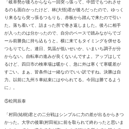
「岐阜勢が後ろからなら一回突っ張って、中団でもつれさせ
るのも面白かったけど、林(大悟)君が後ろだったので。ゆっく
り来るなら突っ張るつもりも、赤板から踏んで来たので引い
た。落ち着いて、詰まった所で巻き返しました。後ろに相手
が入ったのは分かったので、自分のペースで踏みながらでゴ
ール前勝負に持ち込もうと。横に来てもタイミングを併せる
つもりでした。連日、気温が低いせいか、いまいち調子が分
からない。自転車の進みが良くないんですよ。アップはして
るけど、四日市の検車場は暖かく、急に外は寒くて寒暖差が
すごい。まぁ、皆条件は一緒なのでいい訳ですね。決勝は自
力。以前に九州５車結束にはやられてる。今回は勝てるよう
に」。
⑤松岡辰泰
「村田(祐樹)君との二分戦はシンプルに力の差が出るからきつ
かった。大学の後輩(村田祐)に前を取られて終わったと思いま