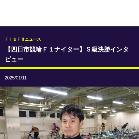
専門紙ライブラリー
発行予定表
レース情報
ＦⅠ＆ＦⅡニュース
【四日市競輪Ｆ１ナイター】Ｓ級決勝インタ
本日のおすすめレース
ビュー
年間開催予定表
トリマクリオリジナル予想
2025/01/11
トリマクリコラム
お知らせ
番記者とくダネ！
選手ランキング