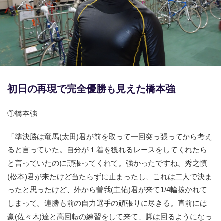
競輪場ガイド
記者紹介
初日の再現で完全優勝も見えた橋本強
運営会社概要
①橋本強
ご意見をお聞かせください
お問い合わせ
「準決勝は竜馬(太田)君が前を取って一回突っ張ってから考え
ると言っていた。自分が１着を獲れるレースをしてくれたら
支払い方法、ポイント利用規約
と言っていたのに頑張ってくれて。強かったですね。秀之慎
車券は20歳になってから・のめり込む不安のある方のご相
(松本)君が来たけど当たらずに止まったし、これは二人で決ま
談
ったと思ったけど、外から曽我(圭佑)君が来て1/4輪抜かれて
よくある質問
しまって。連勝も前の自力選手の頑張りに尽きる。直前には
豪(佐々木)達と高回転の練習をして来て、脚は回るようになっ