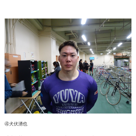
④犬伏湧也