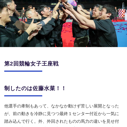
競輪場ガイド
記者紹介
運営会社概要
第2回競輪女子王座戦
ご意見をお聞かせください
お問い合わせ
支払い方法、ポイント利用規約
制したのは
佐藤水菜！！
車券は20歳になってから・のめり込む不安のある方のご相
談
他選手の牽制もあって、なかなか動けず苦しい展開となった
が、前の動きを冷静に見つつ最終１センター付近から一気に
よくある質問
踏み込んで行く。外、外回されたものの馬力の違いを見せ付