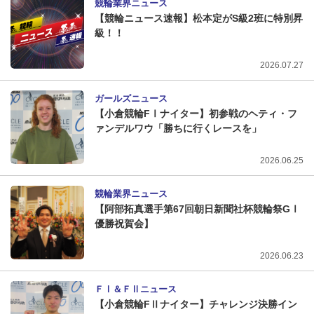
競輪業界ニュース
【競輪ニュース速報】松本定がS級2班に特別昇
級！！
2026.07.27
ガールズニュース
【小倉競輪FⅠナイター】初参戦のヘティ・フ
ァンデルワウ「勝ちに行くレースを」
2026.06.25
競輪業界ニュース
【阿部拓真選手第67回朝日新聞社杯競輪祭GⅠ
優勝祝賀会】
2026.06.23
ＦⅠ＆ＦⅡニュース
【小倉競輪FⅡナイター】チャレンジ決勝イン