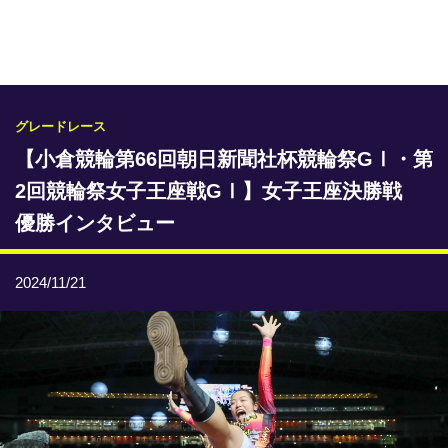
専門紙ライブラリー
発行予定表
レース情報
グレードレース
【小倉競輪第66回朝日新聞社杯競輪祭GⅠ・第
本日のおすすめレース
2回競輪祭女子王座戦GⅠ】女子王座決勝戦
年間開催予定表
優勝インタビュー
トリマクリオリジナル予想
2024/11/21
トリマクリコラム
お知らせ
番記者とくダネ！
選手ランキング