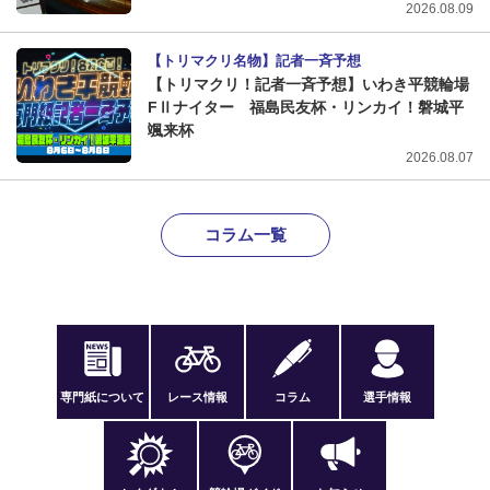
2026.08.09
【トリマクリ名物】記者一斉予想
【トリマクリ！記者一斉予想】いわき平競輪場
FⅡナイター 福島民友杯・リンカイ！磐城平
颯来杯
2026.08.07
コラム一覧
専門紙について
レース情報
コラム
選手情報