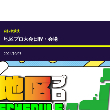
専門紙ライブラリー
発行予定表
レース情報
自転車競技
地区プロ大会日程・会場
本日のおすすめレース
年間開催予定表
2024/10/07
トリマクリオリジナル予想
トリマクリコラム
お知らせ
番記者とくダネ！
選手ランキング