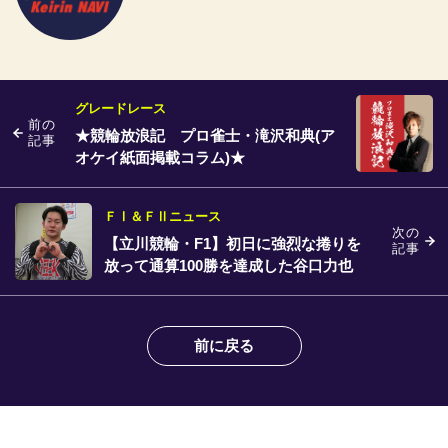
グレードレース
前の
★競輪放浪記 プロ雀士・滝沢和典(ア
記事
オケイ紙面掲載コラム)★
ＦⅠ＆ＦⅡニュース
次の
【立川競輪・F1】初日に強烈な捲りを
記事
放って通算100勝を達成した谷口力也
前に戻る