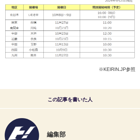
※KEIRIN.JP参照
この記事を書いた人
編集部