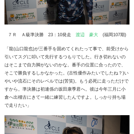
７Ｒ Ａ級準決勝 23：10発走
渡辺 豪大
(福岡107期)
「龍(山口龍也)が三番手を固めてくれたって事で、前受けから
引いてスグに叩いて先行するつもりでした。行き切れないの
はそこまで自力脚がないのかな。番手の位置に合ったので、
そこで勝負するしかなかった。(古性優作みたいでしたね？)い
やいや流石にそのレベルでは(苦笑)。もう必死に走っただけで
すから。準決勝は初連係の坂田康季君へ。彼は今年三月に小
倉へ出稽古にきて一緒に練習したんですよ。しっかり持ち場
で走りたい」