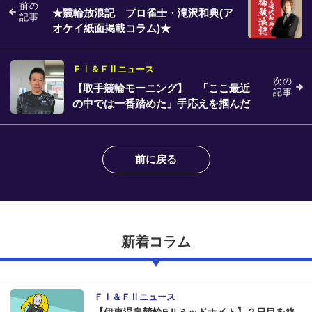
前の
★競輪放浪記 プロ雀士・滝沢和典(ア
記事
オケイ紙面掲載コラム)★
ＦⅠ＆ＦⅡニュース
次の
【取手競輪モーニング】 「ここ最近
記事
の中では一番踏めた」手応えを掴んだ
日野博幸
前に戻る
新着コラム
ＦⅠ＆ＦⅡニュース