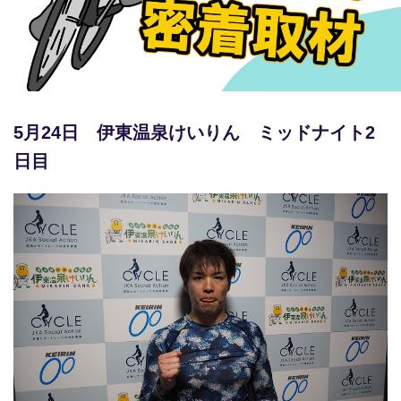
競輪場ガイド
記者紹介
5月24日 伊東温泉けいりん ミッドナイト2
日目
運営会社概要
ご意見をお聞かせください
お問い合わせ
支払い方法、ポイント利用規約
車券は20歳になってから・のめり込む不安のある方のご相
談
よくある質問