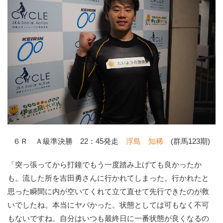
６Ｒ Ａ級準決勝 22：45発走
浮島 知稀
(群馬123期)
「突っ張ってから打鐘でもう一度踏み上げても良かったか
も。流した所を吉田勇さんに行かれてしまった。行かれたと
思った瞬間に内が空いてくれて立て直せて先行できたのが救
いでしたね。本当にヤバかった。状態としては可もなく不可
もないですね。自分はいつも最終日に一番状態が良くなるの