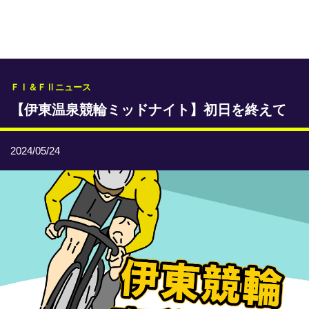
専門紙ライブラリー
発行予定表
レース情報
ＦⅠ＆ＦⅡニュース
【伊東温泉競輪ミッドナイト】初日を終えて
本日のおすすめレース
年間開催予定表
2024/05/24
トリマクリオリジナル予想
トリマクリコラム
お知らせ
番記者とくダネ！
選手ランキング