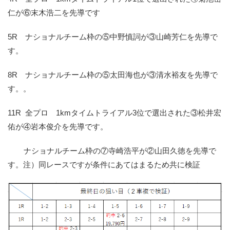
仁が⑥末木浩二を先導です
5R ナショナルチーム枠の⑤中野慎詞が③山崎芳仁を先導で
す。
8R ナショナルチーム枠の⑤太田海也が③清水裕友を先導で
す。。
11R 全プロ 1kmタイムトライアル3位で選出された③松井宏
佑が④岩本俊介を先導です。
ナショナルチーム枠の⑦寺崎浩平が②山田久徳を先導で
す。注）同レースですが条件にあてはまるため共に検証