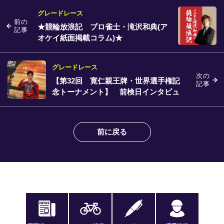
グレードレース
前の
★競輪放浪記 プロ雀士・滝沢和典(ア
記事
オケイ紙面掲載コラム)★
グレードレース
次の
【第32回 寛仁親王牌・世界選手権記
記事
念トーナメント】 前検日インタビュ
ー
前に戻る