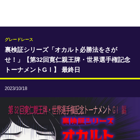
専門紙ライブラリー
発行予定表
レース情報
グレードレース
裏検証シリーズ「オカルト必勝法をさが
本日のおすすめレース
せ！」【第32回寛仁親王牌・世界選手権記念
年間開催予定表
トーナメントGⅠ】 最終日
トリマクリオリジナル予想
2023/10/18
トリマクリコラム
お知らせ
番記者とくダネ！
選手ランキング