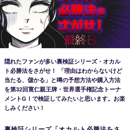
競輪場ガイド
記者紹介
運営会社概要
隠れたファンが多い裏検証シリーズ・オカル
ご意見をお聞かせください
ト必勝法をさがせ！ 「理由はわからないけど
お問い合わせ
当たる、儲かる」と噂の予想方法や購入方法
支払い方法、ポイント利用規約
を第32回寛仁親王牌・世界選手権記念トーナ
メントGⅠで検証してみたいと思います。お楽
車券は20歳になってから・のめり込む不安のある方のご相
談
しみください！
よくある質問
裏検証シリーズ「オカルト必勝法をさ