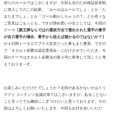
切りのルールではございますが、今回も念のため検証延長戦
に突入してのこの結果。「ルールはルールでしょ」とか「た
またまでしょ」とか「ゴール動かしちゃうの？」とか色々な
ご意見はごもっとも。ですが諦め悪い小生としては、今回の
テーマ【
親王牌ならではの選抜方法で選出された選手の番手
が自力選手の場合、番手から狙えば儲かるのではないか？
】
が４日間トータルでプラス収支だった事もまた事実。ですの
で「オカルト必勝法認定委員会」にかけさせていただき、今
回のテーマはオカルト必勝法の第３号に再考して頂こうと考
えておりま～す。
お楽しみいただけたでしょうか？次回があるかないかはトリ
マクリ コンテンツ会議次第ではございますが、あることない
こと言ってでも継続にこぎつけたいと思っております。その
節はよろしくお願いいたします。今回もお付き合いいただ