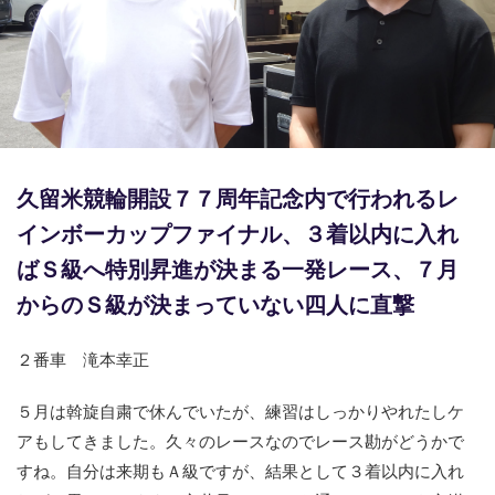
競輪場ガイド
記者紹介
久留米競輪開設７７周年記念内で行われるレ
運営会社概要
インボーカップファイナル、３着以内に入れ
ご意見をお聞かせください
ばＳ級へ特別昇進が決まる一発レース、７月
お問い合わせ
からのＳ級が決まっていない四人に直撃
支払い方法、ポイント利用規約
２番車 滝本幸正
車券は20歳になってから・のめり込む不安のある方のご相
談
５月は斡旋自粛で休んでいたが、練習はしっかりやれたしケ
アもしてきました。久々のレースなのでレース勘がどうかで
よくある質問
すね。自分は来期もＡ級ですが、結果として３着以内に入れ