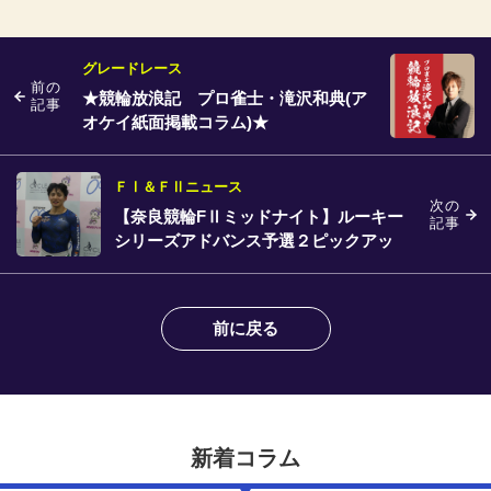
グレードレース
前の
★競輪放浪記 プロ雀士・滝沢和典(ア
記事
オケイ紙面掲載コラム)★
ＦⅠ＆ＦⅡニュース
次の
【奈良競輪FⅡミッドナイト】ルーキー
記事
シリーズアドバンス予選２ピックアッ
プインタビュー
前に戻る
新着コラム