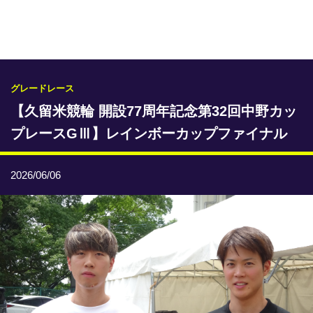
専門紙ライブラリー
発行予定表
レース情報
グレードレース
【久留米競輪 開設77周年記念第32回中野カッ
本日のおすすめレース
プレースGⅢ】レインボーカップファイナル
年間開催予定表
トリマクリオリジナル予想
2026/06/06
トリマクリコラム
お知らせ
番記者とくダネ！
選手ランキング