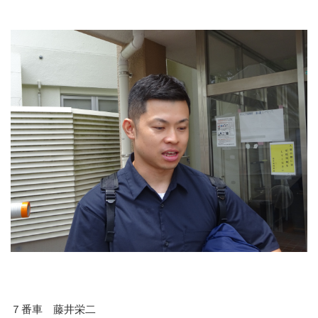
７番車 藤井栄二