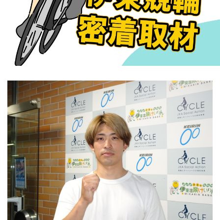
競輪場ガイド
記者紹介
運営会社概要
ご意見をお聞かせください
お問い合わせ
支払い方法、ポイント利用規約
車券は20歳になってから・のめり込む不安のある方のご相
談
よくある質問