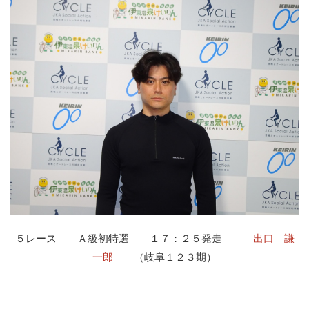
５レース Ａ級初特選 １７：２５発走
出口 謙
一郎
（岐阜１２３期）