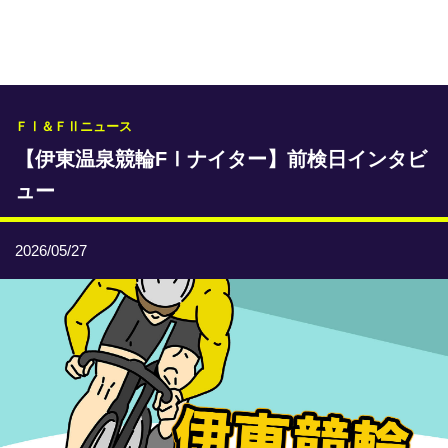
専門紙ライブラリー
発行予定表
レース情報
ＦⅠ＆ＦⅡニュース
【伊東温泉競輪FⅠナイター】前検日インタビ
本日のおすすめレース
ュー
年間開催予定表
トリマクリオリジナル予想
2026/05/27
トリマクリコラム
お知らせ
番記者とくダネ！
選手ランキング