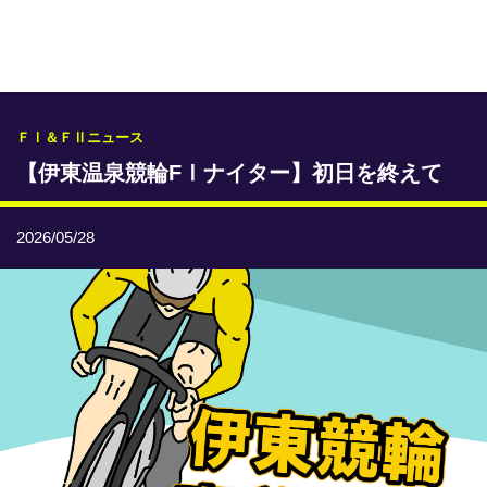
専門紙ライブラリー
発行予定表
レース情報
ＦⅠ＆ＦⅡニュース
【伊東温泉競輪FⅠナイター】初日を終えて
本日のおすすめレース
年間開催予定表
2026/05/28
トリマクリオリジナル予想
トリマクリコラム
お知らせ
番記者とくダネ！
選手ランキング