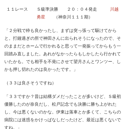
１１レース Ｓ級準決勝 ２０：０４発走
川越
勇星
（神奈川１１１期）
「２分戦で枠も良かったし、まずは突っ張って駆けてから
と。打鐘過ぎの所で神田さんに出られそうになったので、そ
のままだとホームで行かれると思って一発振ってからもう一
回踏み直しました。あれがなかったらもしかしたら行かれて
いたかも。でも相手を不発にさせて望月さんとワンツー、し
かも押し切れたのは良かったです。」
（３３は良さそうですね）
「３３ですか？昔は結構ダメだったことが多いけど、Ｓ級初
優勝したのが奈良だし、松戸記念でも決勝に勝ち上がれた
し、今は悪くないのかな。伊東は落車とか多くて、こちらの
病院には迷惑をかけっぱなしだったけど、最近は悪くないで
すね。」