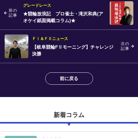
グレードレース
前の
★競輪放浪記 プロ雀士・滝沢和典(ア
記事
オケイ紙面掲載コラム)★
ＦⅠ＆ＦⅡニュース
次の
【岐阜競輪FⅡモーニング】チャレンジ
記事
決勝
前に戻る
新着コラム