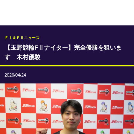
専門紙ライブラリー
発行予定表
レース情報
ＦⅠ＆ＦⅡニュース
【玉野競輪FⅡナイター】完全優勝を狙いま
本日のおすすめレース
す 木村優駿
年間開催予定表
トリマクリオリジナル予想
2026/04/24
トリマクリコラム
お知らせ
番記者とくダネ！
選手ランキング