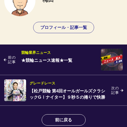
プロフィール・記事一覧
競輪業界ニュース
前の
★競輪ニュース速報★一覧
記事
グレードレース
次の
【松戸競輪 第4回オールガールズクラシ
記事
ックGⅠナイター】９秒５の捲りで快勝
した佐藤水菜
前に戻る