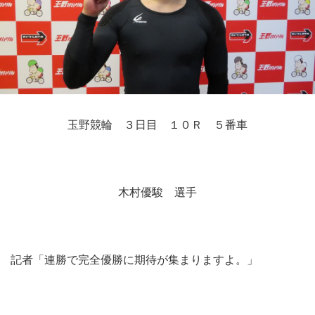
競輪場ガイド
記者紹介
玉野競輪 ３日目 １０Ｒ ５番車
運営会社概要
ご意見をお聞かせください
お問い合わせ
木村優駿 選手
支払い方法、ポイント利用規約
車券は20歳になってから・のめり込む不安のある方のご相
談
記者「連勝で完全優勝に期待が集まりますよ。」
よくある質問